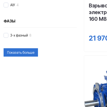
Взрыв
АІУ
4
элект
160 М8
ФАЗЫ
3-х фазный
8
21 97
Показать больше