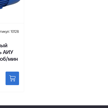
тикул: 10128
ный
ь АИУ
 об/мин