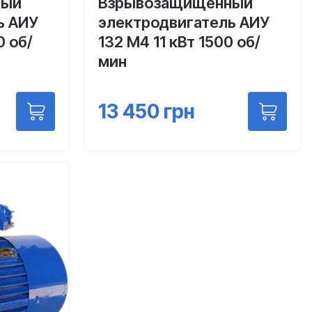
ный
Взрывозащищенный
ь АИУ
электродвигатель АИУ
0 об/
132 М4 11 кВт 1500 об/
мин
13 450
грн