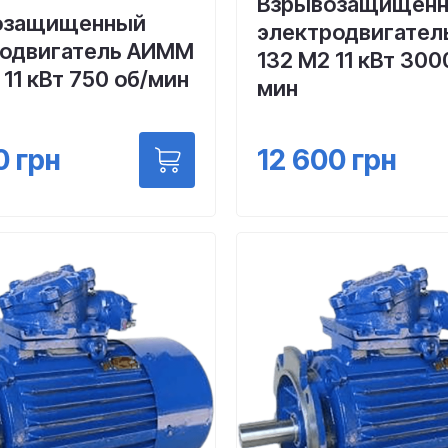
Взрывозащищен
озащищенный
электродвигател
родвигатель АИММ
132 М2 11 кВт 300
 11 кВт 750 об/мин
мин
0
грн
12 600
грн