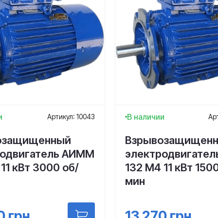
и
В наличии
Артикул: 10043
Ар
озащищенный
Взрывозащищен
родвигатель АИММ
электродвигате
11 кВт 3000 об/
132 М4 11 кВт 1500
мин
0
грн
13 270
грн