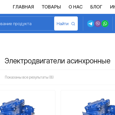
ГЛАВНАЯ
ТОВАРЫ
О НАС
БЛОГ
И
Выполненные поставки
Политика конфиденциальности
Возврат и обмен
Доставка и оплата
Договор пу
Электродвигатели асинхронные
Показаны все результаты (8)