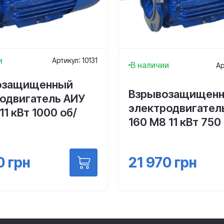
и
Артикул: 10131
В наличии
Ар
озащищенный
Взрывозащищен
одвигатель АИУ
электродвигател
11 кВт 1000 об/
160 М8 11 кВт 750
21 970
грн
0
грн