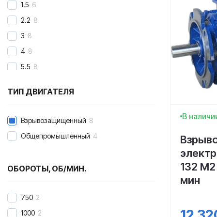
1.5
6
2.2
8
3
8
4
8
5.5
8
7.5
8
ТИП ДВИГАТЕЛЯ
11
8
15
8
В наличи
Взрывозащищенный
8
18.5
8
Общепромышленный
4
Взрыв
22
9
элект
30
8
132 М2 
ОБОРОТЫ, ОБ/МИН.
37
9
мин
45
8
750
2
55
9
12 32
1000
2