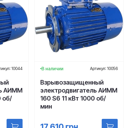
В наличии
тикул: 10044
Артикул: 10056
ный
Взрывозащищенный
ль АИММ
электродвигатель АИММ
 об/
160 S6 11 кВт 1000 об/
мин
17 610
грн