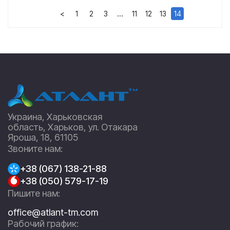
<
1
2
3
…
11
12
13
14
Украина, Харьковская
область, Харьков, ул. Отакара
Яроша, 18, 61105
Звоните нам:
+38 (067) 138-21-88
+38 (050) 579-17-19
Пишите нам:
office@atlant-tm.com
Рабочий график: