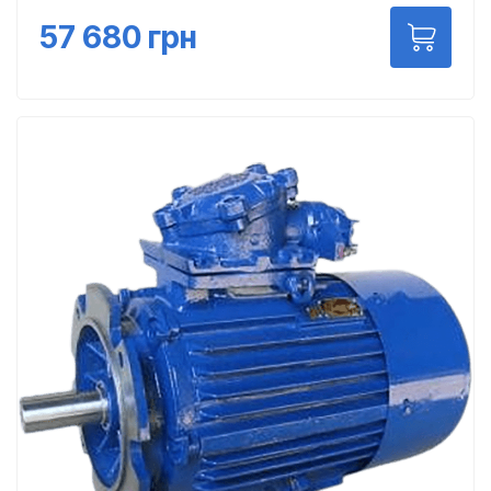
57 680
грн