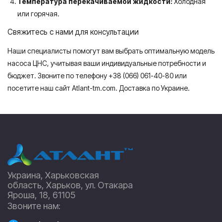
Температура перекачиваемой жидкости:
Холодная
или горячая.
Свяжитесь с нами для консультации
Наши специалисты помогут вам выбрать оптимальную модель
насоса ЦНС, учитывая ваши индивидуальные потребности и
бюджет. Звоните по телефону +38 (066) 061-40-80 или
посетите наш сайт Atlant-tm.com. Доставка по Украине.
Украина, Харьковская
область, Харьков, ул. Отакара
Яроша, 18, 61105
Звоните нам: