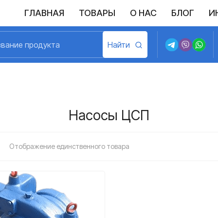
ГЛАВНАЯ
ТОВАРЫ
О НАС
БЛОГ
И
Выполненные поставки
Политика конфиденциальности
Возврат и обмен
Доставка и оплата
Договор пу
Насосы ЦСП
Отображение единственного товара