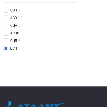
CВН
2
АСВН
2
СЦН
5
АСЦЛ
3
СЦЛ
5
ЦСП
1