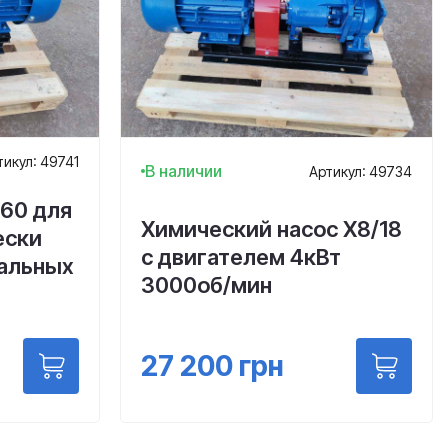
тикул: 49741
В наличии
Артикул: 49734
60 для
Химический насос Х8/18
ески
с двигателем 4кВт
ральных
3000об/мин
27 200
грн