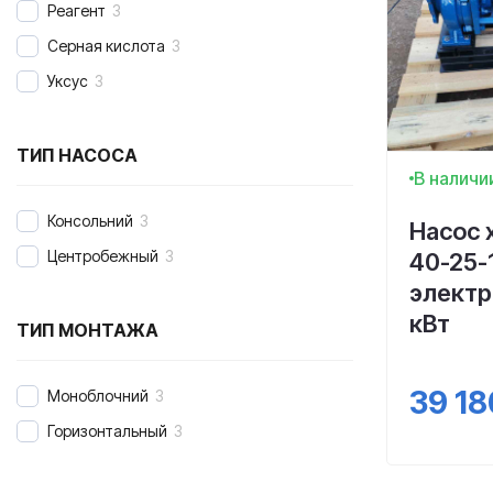
Реагент
3
Серная кислота
3
Уксус
3
ТИП НАСОСА
В наличи
Консольний
3
Насос 
Центробежный
3
40-25-1
электр
кВт
ТИП МОНТАЖА
39 18
Моноблочний
3
Горизонтальный
3