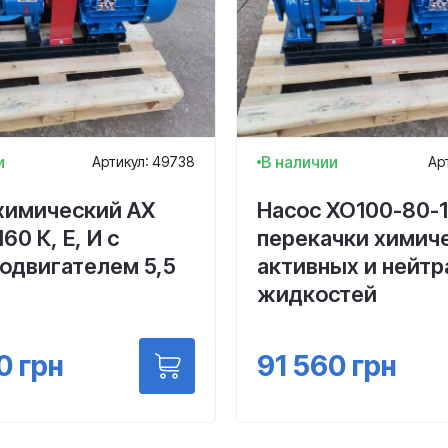
и
В наличии
Артикул: 49738
Ар
химический АХ
Насос ХО100-80-1
60 К, Е, И с
перекачки химич
одвигателем 5,5
активных и нейт
жидкостей
0
грн
91 560
грн