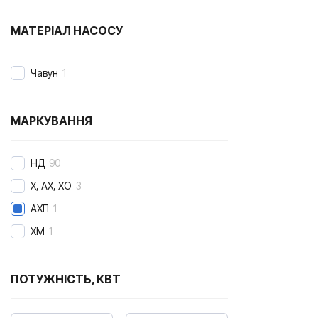
МАТЕРІАЛ НАСОСУ
Чавун
1
МАРКУВАННЯ
НД
90
Х, АХ, ХО
3
АХП
1
ХМ
1
ПОТУЖНІСТЬ, КВТ