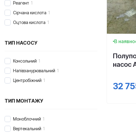
Реагент
1
Сірчана кислота
1
Оцтова кислота
1
В наявно
ТИП НАСОСУ
Полупо
Консольний
1
насос 
Напівзанурювальний
1
Центробіжний
1
32 75
ТИП МОНТАЖУ
Моноблочний
1
Вертекальний
1