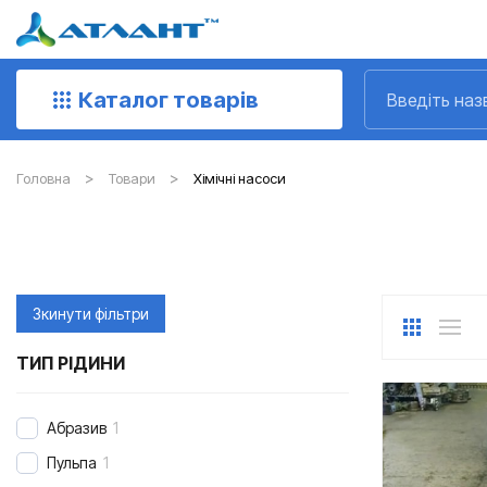
Каталог товарів
Головна
Товари
Хімічні насоси
Зкинути фільтри
ТИП РІДИНИ
Абразив
1
Пульпа
1