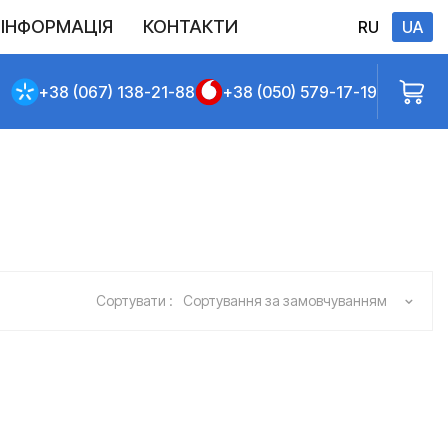
ІНФОРМАЦІЯ
КОНТАКТИ
RU
UA
Виконані постачання
Політика конфіденційності
Повернення
Доставлення та сплата
Договір публічної оферти
+38 (067) 138-21-88
+38 (050) 579-17-19
Сортувати :
Сортування за замовчуванням