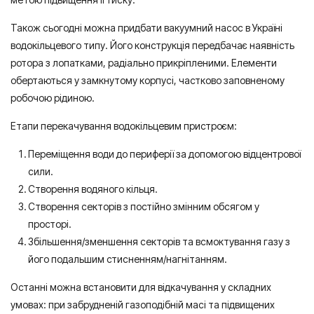
Також сьогодні можна придбати вакуумний насос в Україні
водокільцевого типу. Його конструкція передбачає наявність
ротора з лопатками, радіально прикріпленими. Елементи
обертаються у замкнутому корпусі, частково заповненому
робочою рідиною.
Етапи перекачування водокільцевим пристроєм:
Переміщення води до периферії за допомогою відцентрової
сили.
Створення водяного кільця.
Створення секторів з постійно змінним обсягом у
просторі.
Збільшення/зменшення секторів та всмоктування газу з
його подальшим стисненням/нагнітанням.
Останні можна встановити для відкачування у складних
умовах: при забрудненій газоподібній масі та підвищених