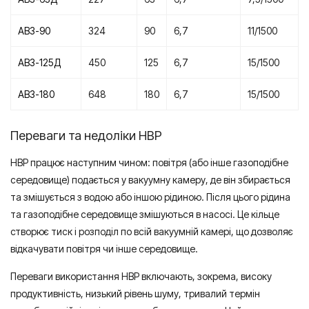
АВЗ-90
324
90
6,7
11/1500
АВЗ-125Д
450
125
6,7
15/1500
АВЗ-180
648
180
6,7
15/1500
Переваги та недоліки НВР
НВР працює наступним чином: повітря (або інше газоподібне
середовище) подається у вакуумну камеру, де він збирається
та змішується з водою або іншою рідиною. Після цього рідина
та газоподібне середовище змішуються в насосі. Це кільце
створює тиск і розподіл по всій вакуумній камері, що дозволяє
відкачувати повітря чи інше середовище.
Переваги використання НВР включають, зокрема, високу
продуктивність, низький рівень шуму, тривалий термін