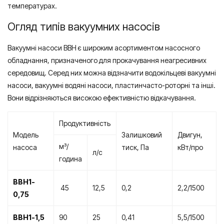
температурах.
Огляд типів вакуумних насосів
Вакуумні насоси ВВН є широким асортиментом насосного
обладнання, призначеного для прокачування неагресивних
середовищ. Серед них можна відзначити водокільцеві вакуумні
насоси, вакуумні водяні насоси, пластинчасто-роторні та інші.
Вони відрізняються високою ефективністю відкачування.
Продуктивність
Модель
Залишковий
Двигун,
м³/
насоса
тиск, Па
кВт/про
л/с
година
ВВН1-
45
12,5
0,2
2,2/1500
0,75
ВВН1-1,5
90
25
0,41
5,5/1500