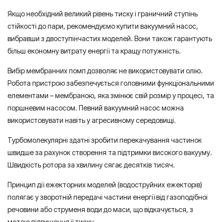
Якщо необхідний великий рівень тиску і граничний ступінь
стійкості до пари, рекомендуємо купити вакуумний насос,
вибравши з двоступінчастих моделей. Вони також гарантують
більш економну витрату енергії та кращу потужність.
Вибір мембранних помп дозволяє не використовувати олію.
Робота пристрою забезпечується головними функціональними
елементами – мембраною, яка змінює свій розмір у процесі, та
поршневим насосом. Певний вакуумний насос можна
використовувати навіть у агресивному середовищі.
Турбомолекулярні здатні зробити перекачування частинок
швидше за рахунок створення та підтримки високого вакууму.
Швидкість ротора за хвилину сягає десятків тисяч.
Принцип дії ежекторних моделей (водоструйних ежекторів)
полягає у зворотній передачі частини енергії від газоподібної
речовини або струменя води до маси, що відкачується, з
метою підвищення її тиску.