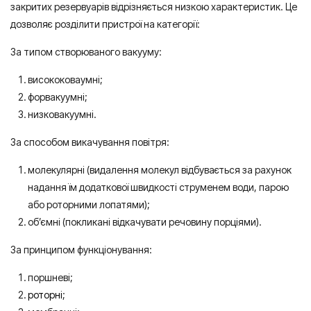
закритих резервуарів відрізняється низкою характеристик. Це
дозволяє розділити пристрої на категорії:
За типом створюваного вакууму:
висококоваумні;
форвакуумні;
низковакуумні.
За способом викачування повітря:
молекулярні (видалення молекул відбувається за рахунок
надання їм додаткової швидкості струменем води, парою
або роторними лопатями);
об’ємні (покликані відкачувати речовину порціями).
За принципом функціонування:
поршневі;
роторні
;