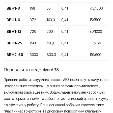
ВВН1-3
198
55
0,41
7,5/1500
ВВН1-6
372
103,3
0,41
15/1500
ВВН1-12
720
200
0,41
30/1000
ВВН1-25
1500
416,6
0,41
55/750
ВВН2-50
3000
833,3
0,41
110/600
Переваги та недоліки АВЗ
Принцип роботи вакуумних насосів АВЗ полягає у відкачуванні
неагресивних середовищ у різних галузях промисловості,
включаючи фармацевтику. Водокільцеві вакуумні насоси цієї
серії є герметичними та забезпечують високий рівень вакууму
та ефективну роботу. Вони оснащені робочим колесом типу
пластинчасто-роторні та дисковим поворотним клапаном