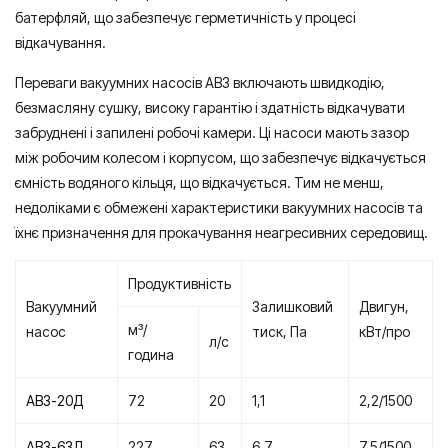
батерфляй, що забезпечує герметичність у процесі
відкачування.
Переваги вакуумних насосів АВЗ включають швидкодію,
безмасляну сушку, високу гарантію і здатність відкачувати
забруднені і запилені робочі камери. Ці насоси мають зазор
між робочим колесом і корпусом, що забезпечує відкачується
ємність водяного кільця, що відкачується. Тим не менш,
недоліками є обмежені характеристики вакуумних насосів та
їхнє призначення для прокачування неагресивних середовищ.
Продуктивність
Вакуумний
Залишковий
Двигун,
м³/
насос
тиск, Па
кВт/про
л/с
година
АВЗ-20Д
72
20
1,1
2,2/1500
АВЗ-63Д
227
63
6,7
7,5/1500