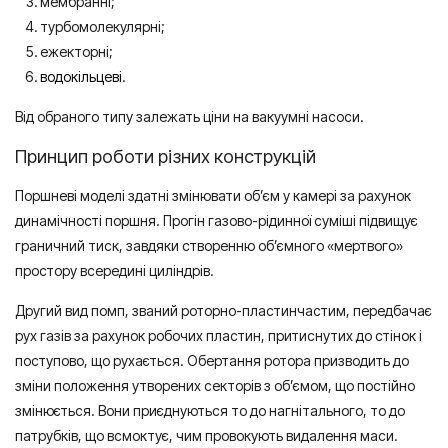
мембранні;
турбомолекулярні;
ежекторні;
водокільцеві
.
Від обраного типу залежать ціни на вакуумні насоси.
Принцип роботи різних конструкцій
Поршневі моделі здатні змінювати об’єм у камері за рахунок
динамічності поршня. Прогін газово-рідинної суміші підвищує
граничний тиск, завдяки створенню об’ємного «мертвого»
простору всередині циліндрів.
Другий вид помп, званий роторно-пластинчастим, передбачає
рух газів за рахунок робочих пластин, притиснутих до стінок і
поступово, що рухається. Обертання ротора призводить до
зміни положення утворених секторів з об’ємом, що постійно
змінюється. Вони приєднуються то до нагнітального, то до
патрубків, що всмоктує, чим провокують видалення маси.