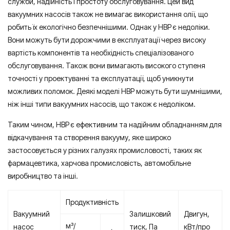
служби, надійність і простоту обслуговування. Цей вид
вакуумних насосів також не вимагає використання олії, що
робить їх екологічно безпечнішими. Однак у НВР є недоліки.
Вони можуть бути дорожчими в експлуатації через високу
вартість компонентів та необхідність спеціалізованого
обслуговування. Також вони вимагають високого ступеня
точності у проектуванні та експлуатації, щоб уникнути
можливих поломок. Деякі моделі НВР можуть бути шумнішими,
ніж інші типи вакуумних насосів, що також є недоліком.
Таким чином, НВР є ефективним та надійним обладнанням для
відкачування та створення вакууму, яке широко
застосовується у різних галузях промисловості, таких як
фармацевтика, харчова промисловість, автомобільне
виробництво та інші.
Продуктивність
Вакуумний
Залишковий
Двигун,
м³/
насос
тиск, Па
кВт/про