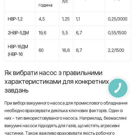
л/с
година
НВР-1,2
4,5
1,25
1,1
0,25/3000
2НВР-5ДМ
19,6
5,5
6,7
0,55/1500
НВР-16ДМ
60
16,6
6,7
2,2/1500
(НВР-16
Як вибрати насос з правильними
характеристиками для конкретних
завдань
При виборі вакуумного насоса для промислового обладнання
необхідно враховувати декілька ключових факторів. Один із
них – тип використовуваного насоса. Наприклад, безмасляні
вакуумні насоси підходять для газів, що містять агресивні
частинки. Також важливо враховувати якість робочого