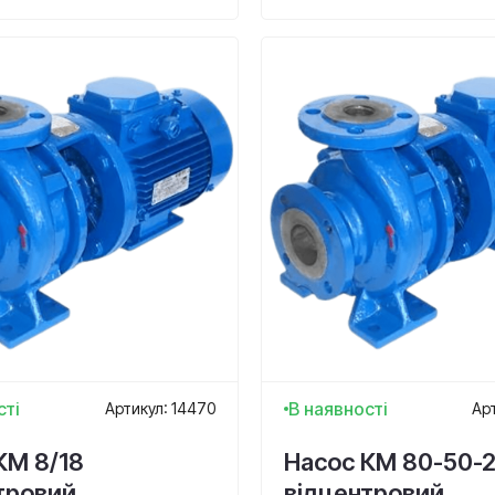
сті
В наявності
Артикул: 14470
Ар
КМ 8/18
Насос КМ 80-50-
тровий,
відцентровий,