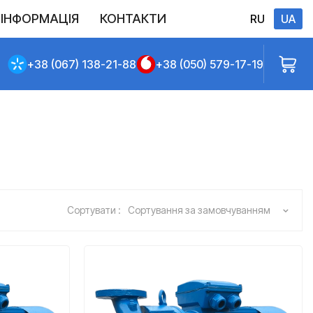
ІНФОРМАЦІЯ
КОНТАКТИ
RU
UA
Виконані постачання
Політика конфіденційності
Повернення
Доставлення та сплата
Договір публічної оферти
+38 (067) 138-21-88
+38 (050) 579-17-19
Сортувати :
Сортування за замовчуванням