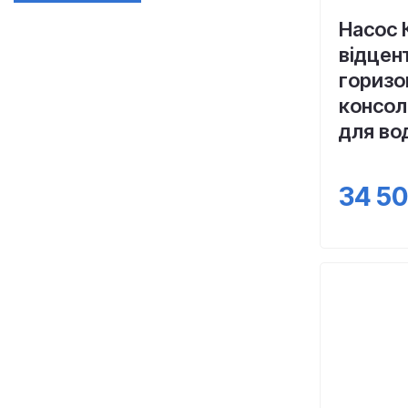
Насос 
відцен
горизо
консол
для во
34 5