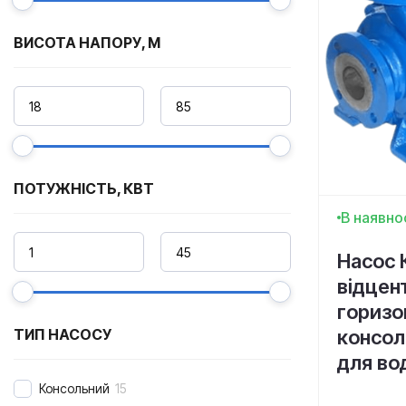
ВИСОТА НАПОРУ, М
ПОТУЖНІСТЬ, КВТ
В наявно
Насос 
відцен
горизо
консол
ТИП НАСОСУ
для во
Консольний
15