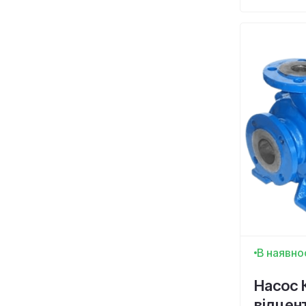
В наявно
Насос 
відцен