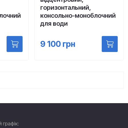
горизонтальний,
лочний
консольно-моноблочний
для води
9 100
грн
 графік: