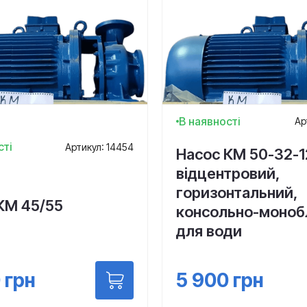
В наявності
Ар
сті
Артикул: 14454
Насос КМ 50-32-1
відцентровий,
горизонтальний,
КМ 45/55
консольно-моноб
для води
0
грн
5 900
грн