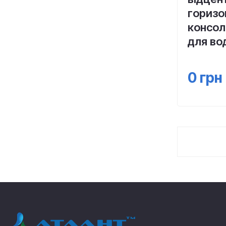
горизо
консол
для во
0
грн