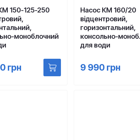
КМ 150-125-250
Насос КМ 160/20
тровий,
відцентровий,
нтальний,
горизонтальний,
ьно-моноблочний
консольно-моноб
ди
для води
00
грн
9 990
грн