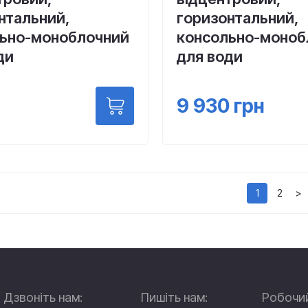
нтальний,
горизонтальний,
ьно-моноблочний
консольно-моноб
ди
для води
9 930
грн
1
2
>
Дзвоніть нам:
Пишіть нам:
Робочий