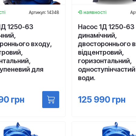
сті
В наявності
Артикул: 14348
Ар
1Д 1250-63
Насос 1Д 1250-63
чний,
динамічний,
роннього входу,
двостороннього в
тровий,
відцентровий,
нтальний,
горизонтальний,
упеневий для
одноступінчастий
води.
90
грн
125 990
грн