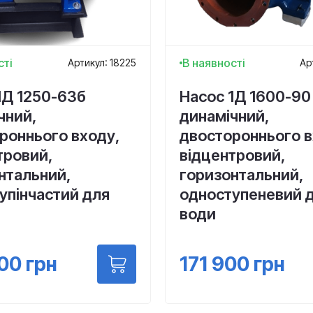
сті
В наявності
Артикул: 18225
Ар
1Д 1250-63б
Насос 1Д 1600-90
чний,
динамічний,
роннього входу,
двостороннього в
тровий,
відцентровий,
нтальний,
горизонтальний,
упінчастий для
одноступеневий 
води
900
грн
171 900
грн