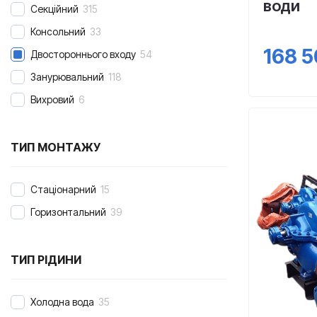
води
Секційний
315
Консольний
33
168 
Двостороннього входу
54
Занурювальний
118
Вихровий
6
ТИП МОНТАЖУ
Стаціонарний
15
Горизонтальний
39
ТИП РІДИНИ
Холодна вода
35