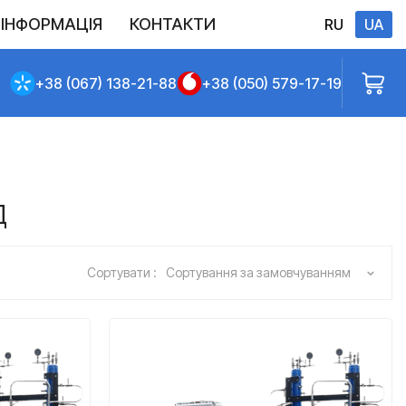
ІНФОРМАЦІЯ
КОНТАКТИ
RU
UA
Виконані постачання
Політика конфіденційності
Повернення
Доставлення та сплата
Договір публічної оферти
+38 (067) 138-21-88
+38 (050) 579-17-19
Д
Сортувати :
Сортування за замовчуванням