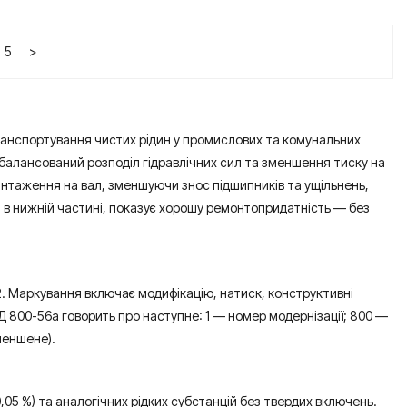
5
>
транспортування чистих рідин у промислових та комунальних
балансований розподіл гідравлічних сил та зменшення тиску на
антаження на вал, зменшуючи знос підшипників та ущільнень,
в нижній частині, показує хорошу ремонтопридатність — без
і 2. Маркування включає модифікацію, натиск, конструктивні
Д 800-56а говорить про наступне: 1 — номер модернізації; 800 —
меншене).
,05 %) та аналогічних рідких субстанцій без твердих включень.