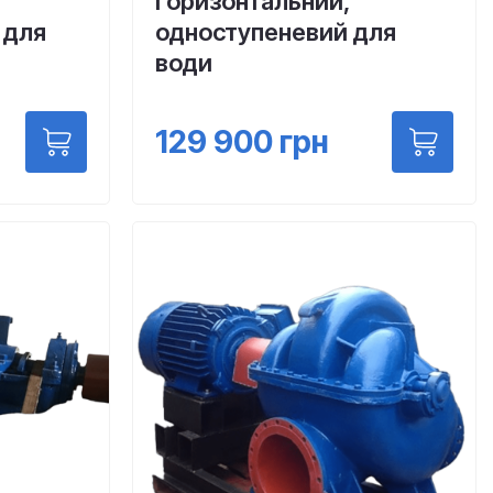
горизонтальний,
 для
одноступеневий для
води
129 900
грн