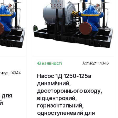
В наявності
Артикул: 14346
тикул: 14344
Насос 1Д 1250-125а
динамічний,
двостороннього входу,
5 для
відцентровий,
й
горизонтальний,
одноступеневий для