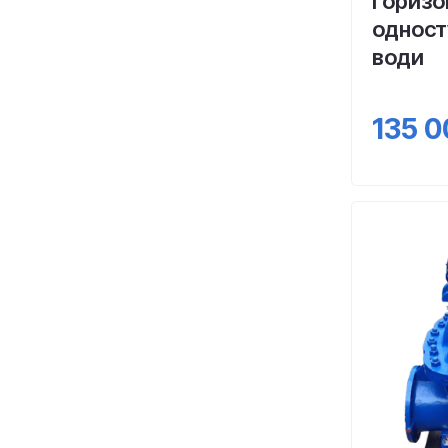
горизо
одност
води
135 0