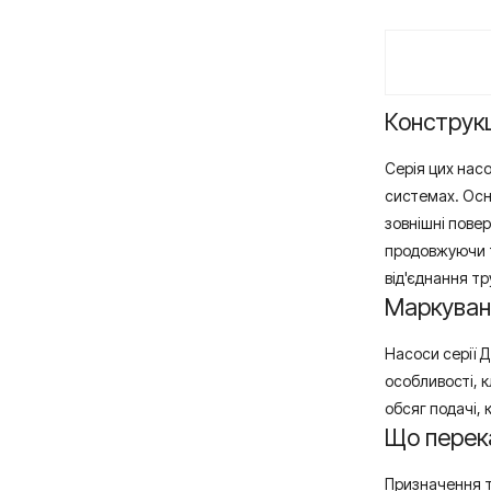
Конструк
Серія цих нас
системах. Осн
зовнішні пове
продовжуючи т
від'єднання тр
Маркуван
Насоси серії Д
особливості, 
обсяг подачі, 
Що перек
Призначення та