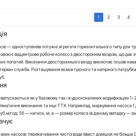
1
2
3
4
ція
осів — одноступеневі потужні агрегати горизонтального типу для 
овою є відцентрове робоче колесо з двостороннім входом, що дає з
рхні лопатей. Виконання двостороннього входу виключає осьові нав
ермін служби. Розташування всмоктуючого та напірного патрубка 
уб.
ня
 випускаються як у базовому так і в удосконалених модифікаціях 1 
кліматичне виконання та інші ТТХ. Наприклад, маркування насоса 1 
куб.м/год; 56 — натиск, м; а — розмір колеса (в даному випадку — з
ачує
ких насосів: перекачування чистої води (вміст домішок не більше 0