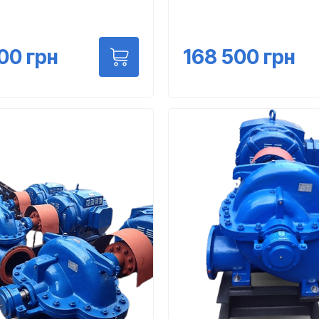
168 500
грн
500
грн