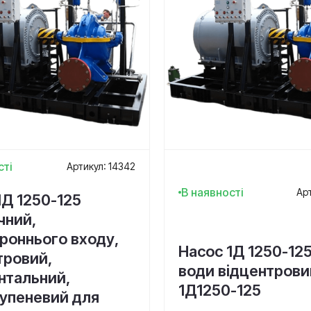
сті
Артикул: 14342
В наявності
Ар
1Д 1250-125
чний,
роннього входу,
Насос 1Д 1250-12
тровий,
води відцентрови
нтальний,
1Д1250-125
упеневий для