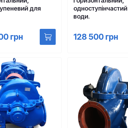
нтальний,
горизонтальний,
упеневий для
одноступінчастий
води.
00
грн
128 500
грн