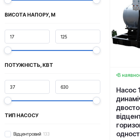
ВИСОТА НАПОРУ, М
ПОТУЖНІСТЬ, КВТ
В наявно
Насос 
динамі
двосто
відцен
ТИП НАСОСУ
горизо
одност
Відцентровий
133