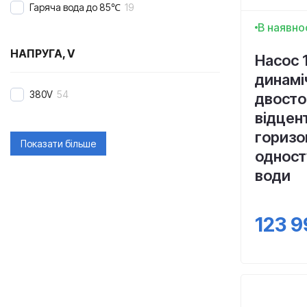
Гаряча вода до 85℃
19
В наявно
НАПРУГА, V
Насос 
динамі
380V
54
двосто
відцен
горизо
Показати більше
одност
води
123 9