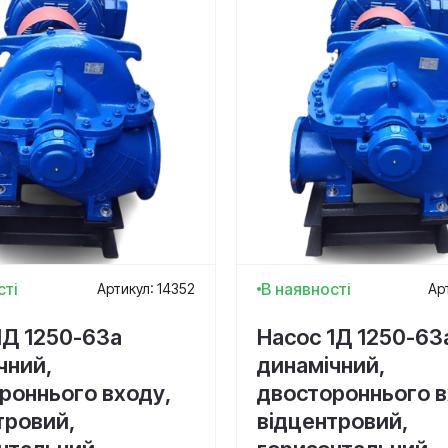
сті
В наявності
Артикул: 14352
Ар
1Д 1250-63а
Насос 1Д 1250-63
чний,
динамічний,
роннього входу,
двостороннього в
тровий,
відцентровий,