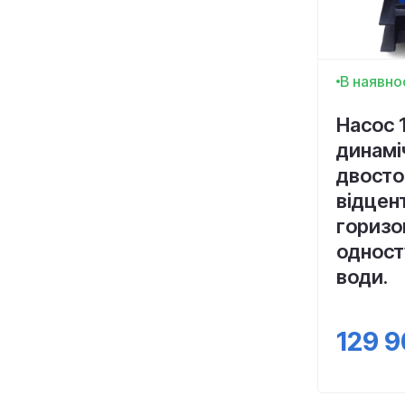
В наявно
Насос 
динамі
двосто
відцен
горизо
одност
води.
129 