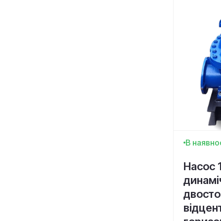
В наявно
Насос 
динамі
двосто
відцен