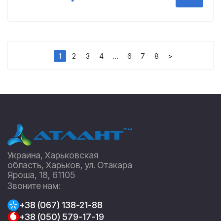
1
2
3
4
…
6
7
8
>
Украина, Харьковская
область, Харьков, ул. Отакара
Яроша, 18, 61105
Звоните нам:
+38 (067) 138-21-88
+38 (050) 579-17-19