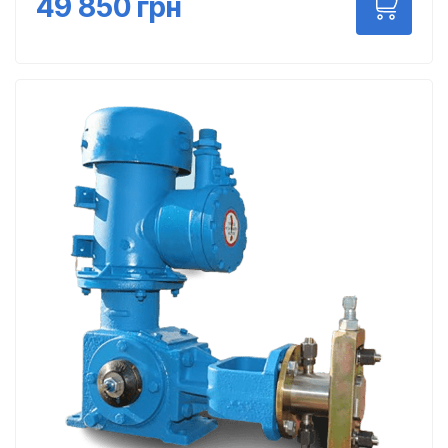
49 850
грн