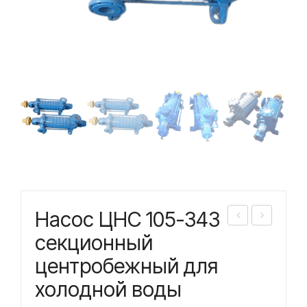
Насос ЦНС 105-343
асо
асо
секционный
с
с
центробежный для
ЦН
ЦН
холодной воды
С
С