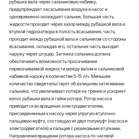
рубашке вала через сальниковую набивку,
предупреждает засасывание воздуха в насос и
одновременно охлаждает сальник. Большая часть
жидкости проходит через зазор между рубашкой вала и
втулкой гидрозатвора в полость всасывания, часть
проходит между рубашкой вала и сальником со стороны
всасывания, охлаждая его, остальная часть выходит
наружу через штуцер. Затяжка сальника должна
обеспечивать возможность просачивания
перекачиваемой жидкости между валом и сальниковой
набивкой наружу в количестве 5-15 л/ч. Меньшее
количество свидетельствует об излишнем затягивании
сальника, что увеличивает потери на трение и ускоряет
износ рубашки вала и гайки ротора. Ротор насоса
приводится во вращение электродвигателем,
присоединенным к насосу через упругую втулочно-
пальцевую муфту, состоящую из двух полумуфт (насоса и
электродвигателя) и пальцев с резиновыми втулками.
Направление вращения ротора насоса по часовой