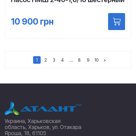
10 900
грн
1
2
3
4
…
8
9
10
>
Украина, Харьковская
область, Харьков, ул. Отакара
Яроша, 18, 61105