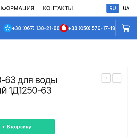
НФОРМАЦИЯ
КОНТАКТЫ
RU
UA
бличной оферты
+38 (067) 138-21-88
+38 (050) 579-17-19
0-63 для воды
асо
асо
й 1Д1250-63
с
с
1Д
1Д
125
125
0-
0-
В корзину
63
63а