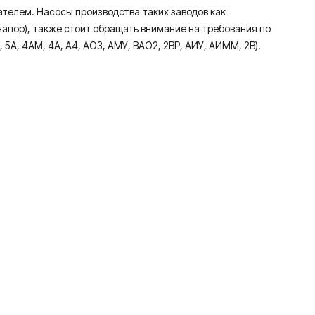
гателем. Насосы производства таких заводов как
напор), также стоит обращать внимание на требования по
5А, 4АМ, 4А, А4, АО3, АМУ, ВАО2, 2ВР, АИУ, АИММ, 2В).