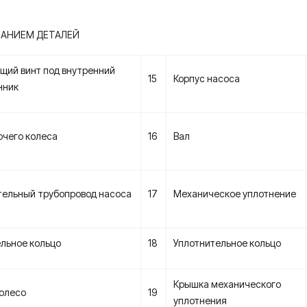
ЗАНИЕМ ДЕТАЛЕЙ
щий винт под внутренний
15
Корпус насоса
нник
очего колеса
16
Вал
тельный трубопровод насоса
17
Механическое уплотнение
льное кольцо
18
Уплотнительное кольцо
Крышка механического
колесо
19
уплотнения