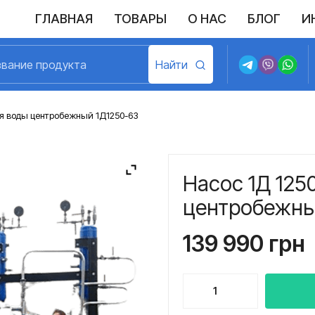
ГЛАВНАЯ
ТОВАРЫ
О НАС
БЛОГ
И
Выполненные поставки
Политика конфиденциальности
Возврат и обмен
Доставка и оплата
Договор пу
ля воды центробежный 1Д1250-63
Насос 1Д 125
центробежны
139 990
грн
Количество
товара