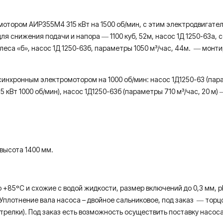
мотором АИР355М4 315 кВт на 1500 об/мин, с этим электродвигате
ля снижения подачи и напора ― 1100 куб, 52м, насос 1Д 1250-63а,
леса «б», насос 1Д 1250-63б, параметры 1050 м³/час, 44м. ― монт
нхронным электромотором на 1000 об/мин: насос 1Д1250-63 (параме
 кВт 1000 об/мин), насос 1Д1250-63б (параметры 710 м³/час, 20 м) 
 высота 1400 мм.
+85ºС и схожие с водой жидкости, размер включений до 0,3 мм, р
Уплотнение вала насоса – двойное сальниковое, под заказ ― торц
трелки). Под заказ есть возможность осуществить поставку насоса