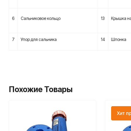
6
Сальниковое кольцо
13
Крышка н
7
Упор для сальника
14
Шпонка
Похожие Товары
Хит п