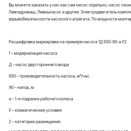
Вы можете заказать у нас как сам насос отдельно, насос смо
Ливгидромаш, Ливнынасос и другие. Электродвигатель комплек
взрывобезопасности насосного агрегата. По мощности монтируе
Расшифровка маркировки на примере насоса 1Д 630-90-а У2
1 – модернизация насоса
Д – насос двустороннего входа
630 – производительность насоса, м³/час
90 – напор, м
а – 1-я подрезка рабочего колеса
У – климатические условия
2 – категория размещения.