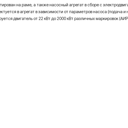
нтирован на раме, а также насосный агрегат в сборе с электродви
туется в агрегат в зависимости от параметров насоса (подача и 
тся двигатель от 22 кВт до 2000 кВт различных маркировок (АИР, 