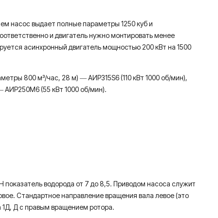
лем насос выдает полные параметры 1250 куб и
 соответственно и двигатель нужно монтировать менее
ируется асинхронный двигатель мощностью 200 кВт на 1500
тры 800 м³/час, 28 м) ― АИР315S6 (110 кВт 1000 об/мин),
― АИР250М6 (55 кВт 1000 об/мин).
Н показатель водорода от 7 до 8,5. Приводом насоса служит
овое. Стандартное направление вращения вала левое (это
 1Д, Д с правым вращением ротора.