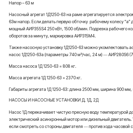
Напор – 63 м
Насосный агрегат 1Д1250-63 на раме агрегатируется электро
63м напор. Если делать первую обточку рабочему колесу “а” д
мощный АИР355S4 250 кВт, 1500 об/мин. Подрезка рабочего ко
оборотов за минуту, маркировка АИР315М4.
Также насосную установку 1Д1250-63 можно укомлектовать аси
насос 1Д1250-63а (параметры 740 м³/час, 24 м) ― АИР280S6 (75
Масса насоса 1Д 1250-63 = 808 кг.
Масса агрегата 1Д 1250-63 = 2370 кг.
Габариты агрегата 1Д 1250-63: длина 2500 мм, ширина 900 мм,
НАСОСЫ И НАСОСНЫЕ УСТАНОВКИ Д, 1Д, 2Д
Насос 1Д перекачивает чистую пресную воду температурой до 
электрический асинхронный мотор или дизельный двигатель. 
если смотреть со стороны двигателя ― против хода часовой с