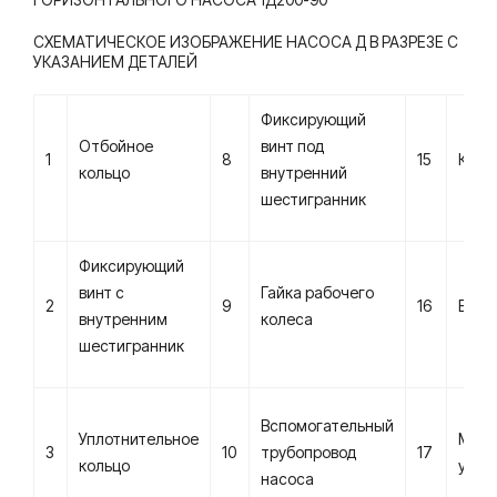
СХЕМАТИЧЕСКОЕ ИЗОБРАЖЕНИЕ НАСОСА Д В РАЗРЕЗЕ С
УКАЗАНИЕМ ДЕТАЛЕЙ
Фиксирующий
Отбойное
винт под
1
8
15
Корп
кольцо
внутренний
шестигранник
Фиксирующий
винт с
Гайка рабочего
2
9
16
Вал
внутренним
колеса
шестигранник
Вспомогательный
Уплотнительное
Меха
3
10
трубопровод
17
кольцо
упло
насоса