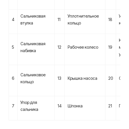
Сальниковая
Уплотнительное
Упло
4
11
18
втулка
кольцо
коль
Крыш
Сальниковая
5
12
Рабочее колесо
19
меха
набивка
упло
Сальниковое
6
13
Крышка насоса
20
Саль
кольцо
Упор для
7
14
Шпонка
21
Подш
сальника