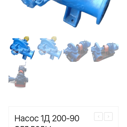
Насос 1Д 200-90
асо
асо