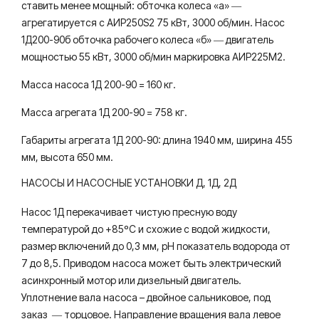
ставить менее мощный: обточка колеса «а» ―
ы.
вод
агрегатируется с АИР250S2 75 кВт, 3000 об/мин. Насос
ы.
1Д200-90б обточка рабочего колеса «б» ― двигатель
мощностью 55 кВт, 3000 об/мин маркировка АИР225М2.
Масса насоса 1Д 200-90 = 160 кг.
Масса агрегата 1Д 200-90 = 758 кг.
Габариты агрегата 1Д 200-90: длина 1940 мм, ширина 455
мм, высота 650 мм.
НАСОСЫ И НАСОСНЫЕ УСТАНОВКИ Д, 1Д, 2Д
Насос 1Д перекачивает чистую пресную воду
температурой до +85ºС и схожие с водой жидкости,
размер включений до 0,3 мм, рН показатель водорода от
7 до 8,5. Приводом насоса может быть электрический
асинхронный мотор или дизельный двигатель.
Уплотнение вала насоса – двойное сальниковое, под
заказ ― торцовое. Направление вращения вала левое