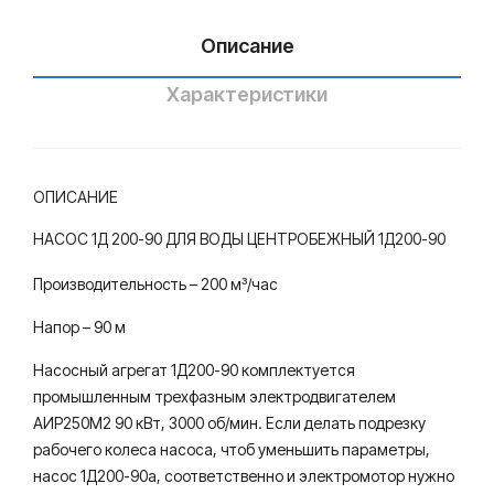
тро
цен
Описание
бе
тро
жн
бе
Характеристики
ый,
жн
гор
ый,
изо
гор
ОПИСАНИЕ
нта
изо
льн
нта
НАСОС 1Д 200-90 ДЛЯ ВОДЫ ЦЕНТРОБЕЖНЫЙ 1Д200-90
ый,
льн
Производительность – 200 м³/час
одн
ый,
Напор – 90 м
ост
одн
упе
ост
Насосный агрегат 1Д200-90 комплектуется
нча
упе
промышленным трехфазным электродвигателем
тый
нча
АИР250М2 90 кВт, 3000 об/мин. Если делать подрезку
рабочего колеса насоса, чтоб уменьшить параметры,
для
тый
насос 1Д200-90а, соответственно и электромотор нужно
вод
для