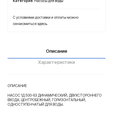
Категория:
Насосы для воды
динамический,
да,
цен
двухстороннего
цен
тро
входа,
С условиями доставки и оплаты можно
тро
бе
центробежный,
ознакомиться
здесь
.
бе
жн
горизонтальный,
жн
ый,
одноступенчатый
ый,
гор
для
воды.
гор
изо
Описание
изо
нта
нта
льн
Характеристики
льн
ый,
ый,
одн
одн
ост
ОПИСАНИЕ
ост
упе
НАСОС 1Д 500-63 ДИНАМИЧЕСКИЙ, ДВУХСТОРОННЕГО
упе
нча
ВХОДА, ЦЕНТРОБЕЖНЫЙ, ГОРИЗОНТАЛЬНЫЙ,
нча
тый
ОДНОСТУПЕНЧАТЫЙ ДЛЯ ВОДЫ.
тый
для