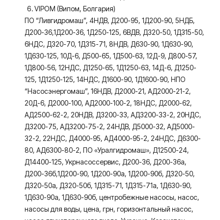
VIPOM (Випом, Болгария)
ПО “Ливгидромаш”, 4НДВ, Д200-95, 1Д200-90, 5НДБ,
Д200-36,1Д200-36, 1Д250-125, 6ВДВ, Д320-50, 1Д315-50,
6НДС, Д320-70, 1Д315-71, 8НДВ, Д630-90, 1Д630-90,
1Д630-125, 10Д-6, Д500-65, 1Д500-63, 12Д-9, Д800-57,
1Д800-56, 12НДС, Д1250-65, 1Д1250-63, 14Д-6, Д1250-
125, 1Д1250-125, 14НДС, Д1600-90, 1Д1600-90, НПО
“Насосэнергомаш”, 16НДВ, Д2000-21, АД2000-21-2,
20Д-6, Д2000-100, АД2000-100-2, 18НДС, Д2000-62,
АД2500-62-2, 20НДВ, Д3200-33, АД3200-33-2, 20НДС,
Д3200-75, АД3200-75-2, 24НДВ, Д5000-32, АД5000-
32-2, 22НДС, Д4000-95, АД4000-95-2, 24НДС, Д6300-
80, АД6300-80-2, ПО «Уралгидромаш», Д12500-24,
Д14400-125, Укрнасоссервис, Д200-36, Д200-36а,
Д200-36б,1Д200-90, 1Д200-90а, 1Д200-90б, Д320-50,
Д320-50а, Д320-50б, 1Д315-71, 1Д315-71а, 1Д630-90,
1Д630-90а, 1Д630-90б, центробежные насосы, насос,
насосы для воды, цена, грн, горизонтальный насос,