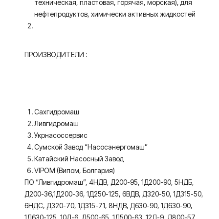
техническая, пластовая, горячая, морская), для
нефтепродуктов, химически активных жидкостей
ПРОИЗВОДИТЕЛИ :
Сахгидромаш
Ливгидромаш
Укрнасоссервис
Сумской Завод “Насосэнергомаш”
Катайский Насосный Завод
VIPOM (Випом, Болгария)
ПО “Ливгидромаш”, 4НДВ, Д200-95, 1Д200-90, 5НДБ,
Д200-36,1Д200-36, 1Д250-125, 6ВДВ, Д320-50, 1Д315-50,
6НДС, Д320-70, 1Д315-71, 8НДВ, Д630-90, 1Д630-90,
1Д630-125, 10Д-6, Д500-65, 1Д500-63, 12Д-9, Д800-57,