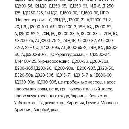
1Д800-56, 12НДС, Д1250-65, 1Д1250-63, 14Д-6, Д1250-
125, 1Д1250-125, 14НДС, Д1600-90, 1Д1600-90, НПО
“Насосэнергомаш”, 16НДВ, Д2000-21, АД2000-21-2,
20Д-6, Д2000-100, АД2000-100-2, 18НДС, Д2000-62,
АД2500-62-2, 20НДВ, Д3200-33, АД3200-33-2, 20НДС,
Д3200-75, АД3200-75-2, 24НДВ, Д5000-32, АД5000-
32-2, 22НДС, Д4000-95, АД4000-95-2, 24НДС, Д6300-
80, АД6300-80-2, ПО «Уралгидромаш», Д12500-24,
Д14400-125, Укрнасоссервис, Д200-36, Д200-36а,
Д200-36б,1Д200-90, 1Д200-90а, 1Д200-90б, Д320-50,
Д320-50а, Д320-50б, 1Д315-71, 1Д315-71а, 1Д630-90,
1Д630-90а, 1Д630-90б, центробежные насосы, насос,
насосы для воды, цена, грн, горизонтальный насос,
насос двухстороннего входа, Украина, Казахстан,
Узбекистан, Таджикистан, Киргизия, Грузия, Молдова,
Армения, Азербайджан.