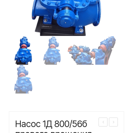
Насос 1Д 800/56б
асо
асо