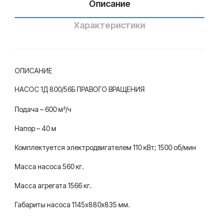
Описание
цен
тро
Характеристики
бе
жн
ый,
ОПИСАНИЕ
гор
НАСОС 1Д 800/56Б ПРАВОГО ВРАЩЕНИЯ
изо
нта
Подача – 600 м³/ч
льн
Напор – 40 м
ый,
одн
Комплектуется электродвигателем 110 кВт; 1500 об/мин
ост
Масса насоса 560 кг.
упе
Масса агрегата 1566 кг.
нча
тый
Габариты насоса 1145х880х835 мм.
для