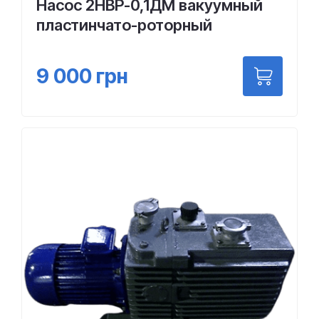
Насос 2НВР-0,1ДМ вакуумный
пластинчато-роторный
9 000
грн