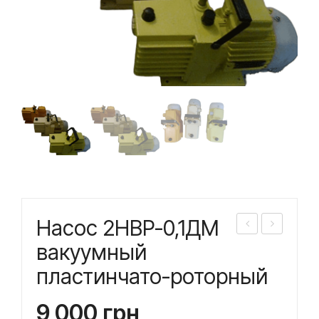
Насос 2НВР-0,1ДМ
асо
асо
вакуумный
с
с
пластинчато-роторный
2НВ
2НВ
Р-0
Р-2
9 000
грн