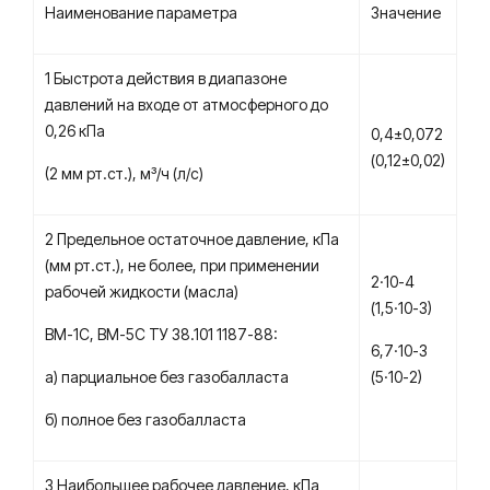
Наименование параметра
Значение
1 Быстрота действия в диапазоне
давлений на входе от атмосферного до
0,26 кПа
0,4±0,072
(0,12±0,02)
(2 мм рт.ст.), м³/ч (л/с)
2 Предельное остаточное давление, кПа
(мм рт.ст.), не более, при применении
2·10-4
рабочей жидкости (масла)
(1,5·10-3)
ВМ-1С, ВМ-5С ТУ 38.101 1187-88:
6,7·10-3
а) парциальное без газобалласта
(5·10-2)
б) полное без газобалласта
3 Наибольшее рабочее давление, кПа