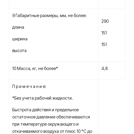
9 Габаритные размеры, мм, не более:
290
длина
151
ширина
151
высота
10 Масса, кг, не более*
4,8
П р и м е ч а н и е:
*Без учета рабочей жидкости.
Быстрота действия и предельное
остаточное давление обеспечиваются
при температуре окружающего и
откачиваемого воздуха от плюс 10 °C до