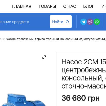
ГЛАВНАЯ
ТОВАРЫ
О НАС
БЛОГ
И
Выполненные поставки
Политика конфиденциальности
Возврат и обмен
Доставка и оплата
Договор пу
5-315/4б центробежный, горизонтальный, консольный, одноступенчатый 
Насос 2СМ 15
центробежны
консольный,
сточно-масс
36 680
грн