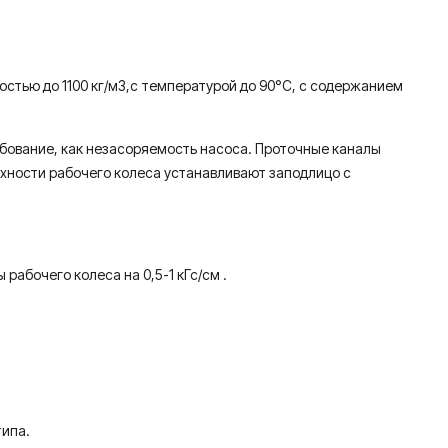
стью до 1100 кг/м3,с температурой до 90°С, с содержанием
бование, как незасоряемость насоса. Проточные каналы
хности рабочего колеса устанавливают заподлицо с
абочего колеса на 0,5-1 кГс/см .
типа.