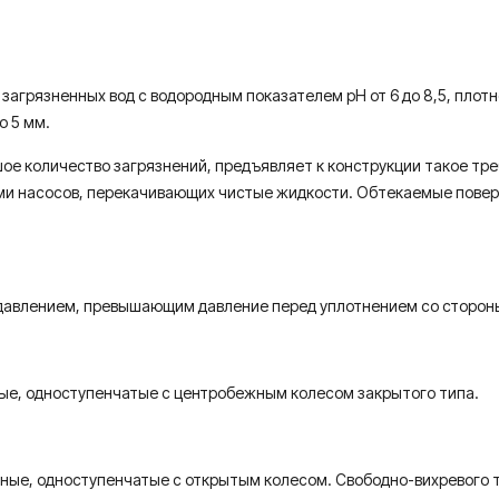
грязненных вод с водородным показателем рН от 6 до 8,5, плотно
о 5 мм.
ое количество загрязнений, предъявляет к конструкции такое тре
ми насосов, перекачивающих чистые жидкости. Обтекаемые повер
давлением, превышающим давление перед уплотнением со стороны р
ые, одноступенчатые с центробежным колесом закрытого типа.
ные, одноступенчатые с открытым колесом. Свободно-вихревого 