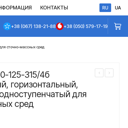
НФОРМАЦИЯ
КОНТАКТЫ
RU
UA
бличной оферты
+38 (067) 138-21-88
+38 (050) 579-17-19
для сточно-массных сред
0-125-315/4б
асо
асо
й, горизонтальный,
с
с
 одноступенчатый для
2С
2С
ных сред
М
М
150
150
-
-