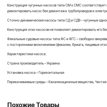
Конструкция чугунных насосов типа СМ к CMC соответствует
демонтировать насос без демонтажа трубопроводов и электр
Сточно-динамические насосы типа СД и СДB – чугунные однос
Конструкция этих насосов не позволяет демонтировать его б
Фекальные судовые насосы типа ФС и ФГС – свободно-вихрев
с по­сторонними включениями (фекалии, бумага, пищевые отх
Характеристики насоса:
Страна производитель – Украина
Установка насоса – Горизонтальная
Перекачиваемые среды – Канализационные вещества, Чистая 
Похожие Товары