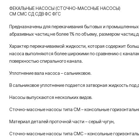
ФЕКАЛЬНЫЕ НАСОСЫ (СТОЧНО-МАССНЫЕ НАСОСЫ)
СМ СМС СД СДВ ФС ФГС
Предназначены для перекачивания бытовых и промышленных за
абразивных частиц не более 1% по объему, размером частиц д
Характер перекачиваемой жидкости, которая содержит больш
насоса выполняются более широкими по сравнению с канала
поверхностью спирального канала.
Уплотнение вала насоса – сальниковое.
В сальниковое уплотнение подается затворная жидкость под 
Насосы выпускаются нескольких видов.
Сточно-массные насосы типа СМ – консольные горизонтальн
Материал деталей проточной части – серый чугун,
Сточно-массные насосы типа СМС – консольные горизонталь