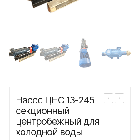
Насос ЦНС 13-245
асо
асо
секционный
с
с
центробежный для
ЦН
ЦН
холодной воды
С
С