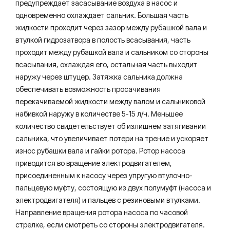
предупреждает засасывание воздуха в насос и
одновременно охлаждает сальник. Большая часть
жидкости проходит через зазор между рубашкой вала и
втулкой гидрозатвора в полость всасывания, часть
проходит между рубашкой вала и сальником со стороны
всасывания, охлаждая его, остальная часть выходит
наружу через штуцер. Затяжка сальника должна
обеспечивать возможность просачивания
перекачиваемой жидкости между валом и сальниковой
набивкой наружу в количестве 5-15 л/ч. Меньшее
количество свидетельствует об излишнем затягивании
сальника, что увеличивает потери на трение и ускоряет
износ рубашки вала и гайки ротора. Ротор насоса
приводится во вращение электродвигателем,
присоединенным к насосу через упругую втулочно-
пальцевую муфту, состоящую из двух полумуфт (насоса и
электродвигателя) и пальцев с резиновыми втулками.
Направление вращения ротора насоса по часовой
стрелке, если смотреть со стороны электродвигателя.