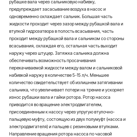
рубашке вала через сальниковую набивку,
предупреждает засасывание воздуха в насос и
одновременно охлаждает сальник. Большая часть
жидкости проходит через зазор между рубашкой вала и
втулкой гидрозатвора в полость всасывания, часть
проходит между рубашкой вала и сальником со стороны
всасывания, охлаждая его, остальная часть выходит
наружу через штуцер. Затяжка сальника должна
обеспечивать возможность просачивания
перекачиваемой жидкости между валом и сальниковой
набивкой наружу в количестве 5-15 л/ч. Меньшее
количество свидетельствует об излишнем затягивании
сальника, что увеличивает потери на трение и ускоряет
износ рубашки вала и гайки ротора. Ротор насоса
приводится во вращение электродвигателем,
присоединенным к насосу через упругую втулочно-
пальцевую муфту, состоящую из двух полумуфт (насоса и
электродвигателя) и пальцев с резиновыми втулками.
Направление вращения ротора насоса по часовой