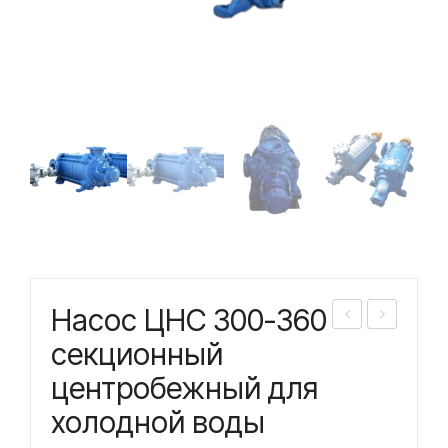
Насос ЦНС 300-360
асо
асо
секционный
с
с
центробежный для
ЦН
ЦН
холодной воды
С
С