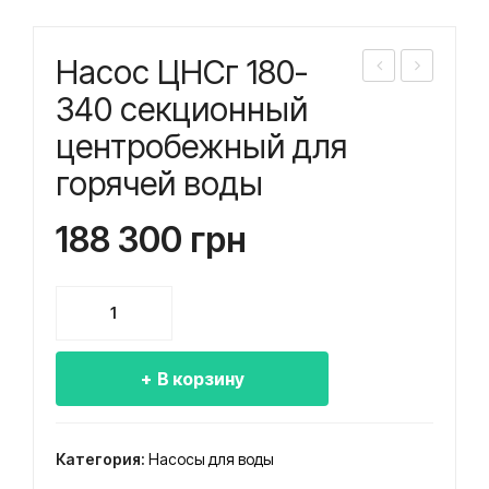
Насос ЦНСг 180-
асо
асо
340 секционный
с
с
центробежный для
ЦН
ЦН
горячей воды
Сг
Сг
180
180
188 300
грн
-
-
297
383
Количество
сек
сек
товара
цио
цио
Насос
нны
нны
В корзину
ЦНСг
й
й
180-
цен
цен
340
Категория:
Насосы для воды
тро
тро
секционный