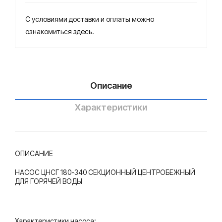
центробежный
бе
бе
для
жн
жн
С условиями доставки и оплаты можно
горячей
ый
ый
ознакомиться
здесь
.
воды
для
для
гор
гор
яче
яче
Описание
й
й
вод
вод
Характеристики
ы
ы
ОПИСАНИЕ
НАСОС ЦНСГ 180-340 СЕКЦИОННЫЙ ЦЕНТРОБЕЖНЫЙ
ДЛЯ ГОРЯЧЕЙ ВОДЫ
Характеристики насоса: