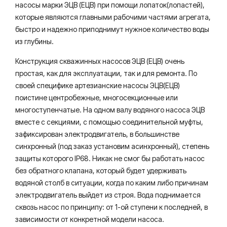
насосы марки ЭЦВ (ЕЦВ) при помощи лопаток(лопастей),
которые являются главными рабочими частями агрегата,
быстро и надежно приподнимут нужное количество воды
из глубины.
Конструкция скважинных насосов ЭЦВ (ЕЦВ) очень
простая, как для эксплуатации, так и для ремонта. По
своей специфике артезианские насосы ЭЦВ(ЕЦВ)
поистине центробежные, многосекционные или
многоступенчатые. На одном валу водяного насоса ЭЦВ
вместе с секциями, с помощью соединительной муфты,
зафиксирован электродвигатель, в большинстве
синхронный (под заказ установим асинхронный), степень
защиты которого IP68. Никак не смог бы работать насос
без обратного клапана, который будет удерживать
водяной столб в ситуации, когда по каким либо причинам
электродвигатель выйдет из строя. Вода поднимается
сквозь насос по принципу: от 1-ой ступени к последней, в
зависимости от конкретной модели насоса.