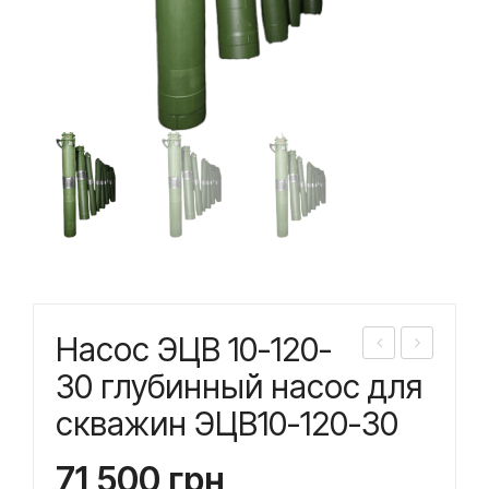
Насос ЭЦВ 10-120-
асо
асо
30 глубинный насос для
с
с
скважин ЭЦВ10-120-30
ЭЦ
ЭЦ
В
В
71 500
грн