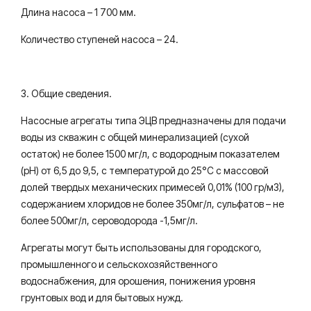
Длина насоса – 1 700 мм.
Количество ступеней насоса – 24.
3. Общие сведения.
Насосные агрегаты типа ЭЦВ предназначены для подачи
воды из скважин с общей минерализацией (сухой
остаток) не более 1500 мг/л, с водородным показателем
(рН) от 6,5 до 9,5, с температурой до 25°С с массовой
долей твердых механических примесей 0,01% (100 гр/м3),
содержанием хлоридов не более 350мг/л, сульфатов – не
более 500мг/л, сероводорода -1,5мг/л.
Агрегаты могут быть использованы для городского,
промышленного и сельскохозяйственного
водоснабжения, для орошения, понижения уровня
грунтовых вод и для бытовых нужд.