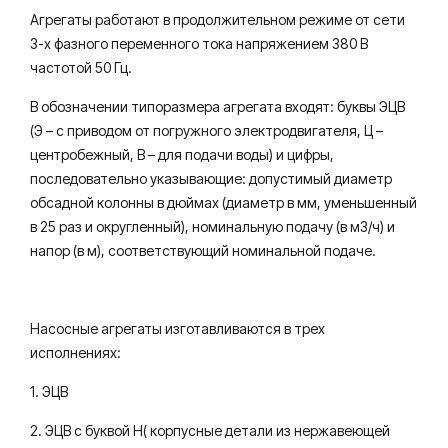
Агрегаты работают в продолжительном режиме от сети
3-х фазного переменного тока напряжением 380 В
частотой 50 Гц.
В обозначении типоразмера агрегата входят: буквы ЭЦВ
(Э – с приводом от погружного электродвигателя, Ц –
центробежный, В – для подачи воды) и цифры,
последовательно указывающие: допустимый диаметр
обсадной колонны в дюймах (диаметр в мм, уменьшенный
в 25 раз и округленный), номинальную подачу (в м3/ч) и
напор (в м), соответствующий номинальной подаче.
Насосные агрегаты изготавливаются в трех
исполнениях:
1. ЭЦВ
2. ЭЦВ с буквой Н( корпусные детали из нержавеющей