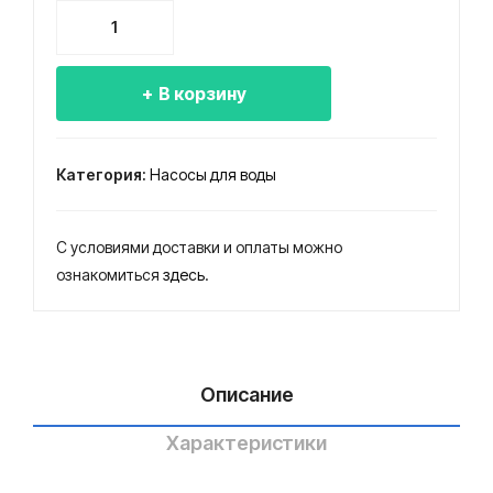
6-
6-
Количество
25-
25-
товара
140
140
Насос
В корзину
ЭЦВ
пог
6-
руж
25-
ной
Категория:
Насосы для воды
140
для
нерж.
вод
С условиями доставки и оплаты можно
ы
ознакомиться
здесь
.
Описание
Характеристики