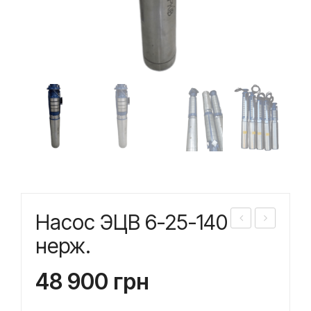
Насос ЭЦВ 6-25-140
асо
асо
нерж.
с
с
48 900
грн
ЭЦ
ЭЦ
В
В