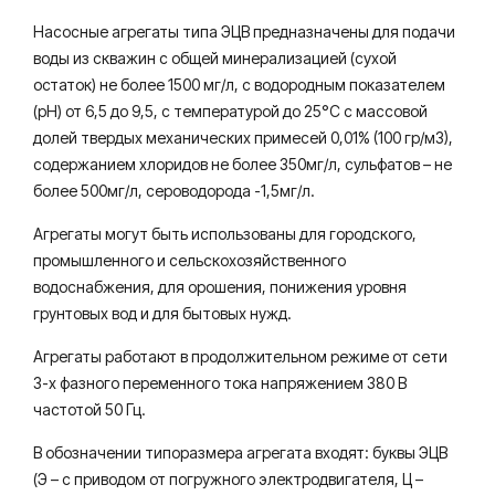
Насосные агрегаты типа ЭЦВ предназначены для подачи
воды из скважин с общей минерализацией (сухой
остаток) не более 1500 мг/л, с водородным показателем
(рН) от 6,5 до 9,5, с температурой до 25°С с массовой
долей твердых механических примесей 0,01% (100 гр/м3),
содержанием хлоридов не более 350мг/л, сульфатов – не
более 500мг/л, сероводорода -1,5мг/л.
Агрегаты могут быть использованы для городского,
промышленного и сельскохозяйственного
водоснабжения, для орошения, понижения уровня
грунтовых вод и для бытовых нужд.
Агрегаты работают в продолжительном режиме от сети
3-х фазного переменного тока напряжением 380 В
частотой 50 Гц.
В обозначении типоразмера агрегата входят: буквы ЭЦВ
(Э – с приводом от погружного электродвигателя, Ц –