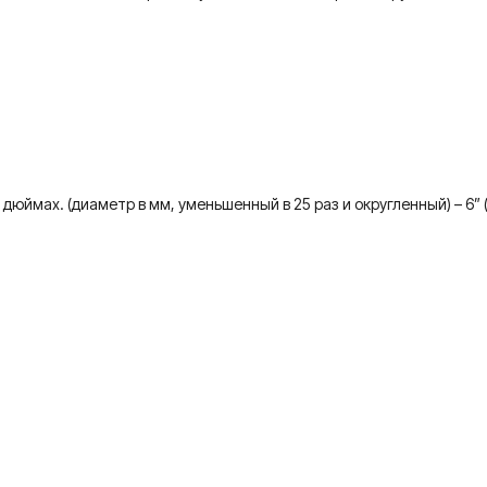
ймах. (диаметр в мм, уменьшенный в 25 раз и округленный) – 6” 