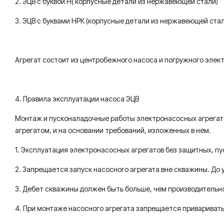
2. ЭЦВ с буквой Н( корпусные детали из нержавеющей стали)
3. ЭЦВ с буквами НРК (корпусные детали из нержавеющей ста
Агрегат состоит из центробежного насоса и погружного элек
4. Правила эксплуатации насоса ЭЦВ
Монтаж и пусконаладочные работы электронасосных агрегато
агрегатом, и на основании требований, изложенных в нем.
1. Эксплуатация электронасосных агрегатов без защитных, п
2. Запрещается запуск насосного агрегата вне скважины. До у
3. Дебет скважины должен быть больше, чем производительно
4. При монтаже насосного агрегата запрещается приваривать 