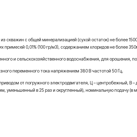
 скважин с общей минерализацией (сухой остаток) не более 1500 мг
примесей 0,01% (100 гр/м3), содержанием хлоридов не более 350мг/
нного и сельскохозяйственного водоснабжения, для орошения, по
зного переменного тока напряжением 380 В частотой 50 Гц.
с приводом от погружного электродвигателя, Ц – центробежный, В 
, уменьшенный в 25 раз и округленный), номинальную подачу (в м3