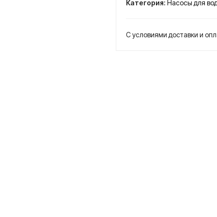
Категория:
Насосы для во
6-
4-
90
С условиями доставки и оп