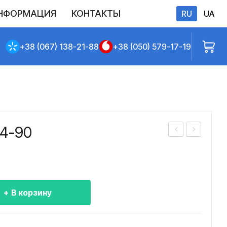
НФОРМАЦИЯ
КОНТАКТЫ
RU
UA
бличной оферты
+38 (067) 138-21-88
+38 (050) 579-17-19
-4-90
асо
асо
с
с
ЭЦ
ЭЦ
В
В
В корзину
6-
6-
4-
4-