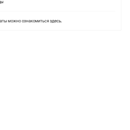
80
90
ды
глу
нер
бин
ж.
латы можно ознакомиться
здесь
.
ный
нас
ос
для
скв
ажи
н
ЭЦ
В6-
4-
80