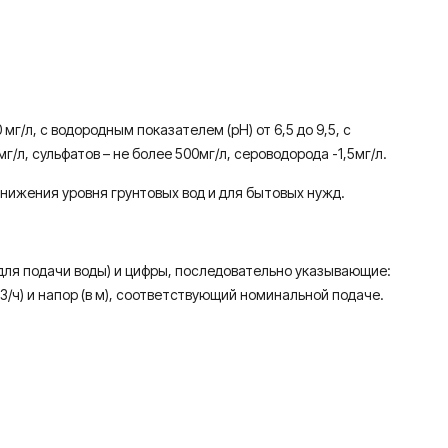
/л, с водородным показателем (рН) от 6,5 до 9,5, с
л, сульфатов – не более 500мг/л, сероводорода -1,5мг/л.
нижения уровня грунтовых вод и для бытовых нужд.
– для подачи воды) и цифры, последовательно указывающие:
/ч) и напор (в м), соответствующий номинальной подаче.