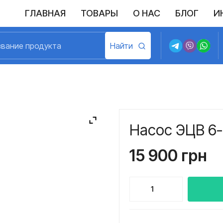
ГЛАВНАЯ
ТОВАРЫ
О НАС
БЛОГ
И
Выполненные поставки
Политика конфиденциальности
Возврат и обмен
Доставка и оплата
Договор пу
Насос ЭЦВ 6
15 900
грн
Количество
товара
Насос
ЭЦВ