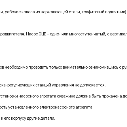
ли, рабочие колеса из нержавеющей стали, графитовый подпятник)
тродвигателя. Насос ЭЦВ – одно- или многоступенчатый, с вертик
в необходимо проводить только внимательно ознакомившись с рук
уска-регулирующих станций управления не допускается.
становки насосного агрегата скважина должна быть прокачена до о
сть установленного электронасосного агрегата.
к его корпусу другие детали.