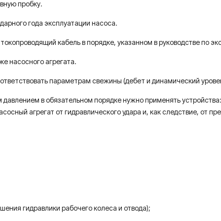
вную пробку.
ндарного года эксплуатации насоса.
 токопроводящий кабель в порядке, указанном в руководстве по эк
ке насосного агрегата.
оответствовать параметрам свежины (дебет и динамический уровен
м давлением в обязательном порядке нужно применять устройства
осный агрегат от гидравлического удара и, как следствие, от пр
шения гидравлики рабочего колеса и отвода);