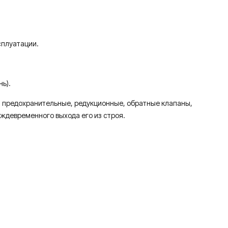
сплуатации.
ь).
: предохранительные, редукционные, обратные клапаны,
еждевременного выхода его из строя.