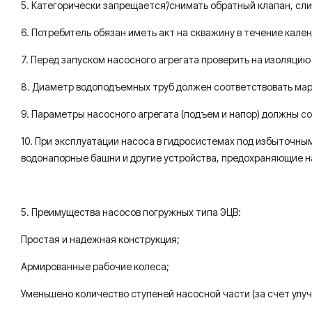
5. Категорически запрещается’/снимать обратный клапан, сли
6. Потребитель обязан иметь акт на скважину в течение кале
7. Перед запуском насосного агрегата проверить на изоляцию
8. Диаметр водоподъемных труб должен соответствовать мар
9. Параметры насосного агрегата (подъем и напор) должны с
10. При эксплуатации насоса в гидросистемах под избыточны
водонапорные башни и другие устройства, предохраняющие нас
5. Преимущества насосов погружных типа ЭЦВ:
Простая и надежная конструкция;
Армированные рабочие колеса;
Уменьшено количество ступеней насосной части (за счет улуч