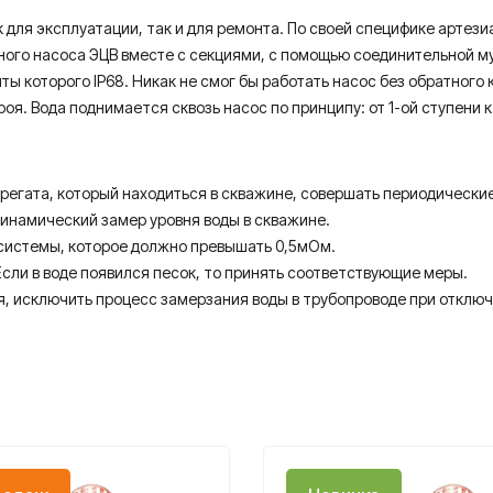
к для эксплуатации, так и для ремонта. По своей специфике арте
ного насоса ЭЦВ вместе с секциями, с помощью соединительной м
ы которого IP68. Никак не смог бы работать насос без обратного 
оя. Вода поднимается сквозь насос по принципу: от 1-ой ступени 
, который находиться в скважине, совершать периодические за
амический замер уровня воды в скважине.
темы, которое должно превышать 0,5мОм.
в воде появился песок, то принять соответствующие меры.
, исключить процесс замерзания воды в трубопроводе при отклю