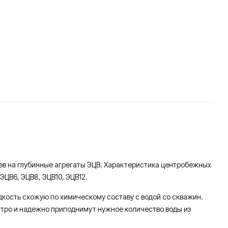
цев на глубинные агрегаты ЭЦВ. Характеристика центробежных
ЦВ6, ЭЦВ8, ЭЦВ10, ЭЦВ12.
идкость схожую по химическому составу с водой со скважин.
стро и надежно приподнимут нужное количество воды из