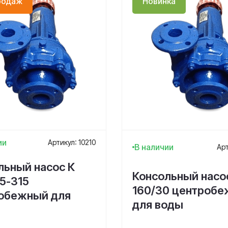
родаж
Новинка
ии
Артикул: 10210
В наличии
Арт
льный насос К
Консольный насо
5-315
160/30 центроб
обежный для
для воды