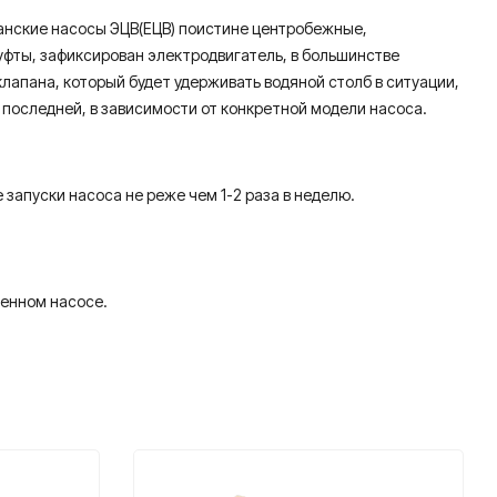
зианские насосы ЭЦВ(ЕЦВ) поистине центробежные,
уфты, зафиксирован электродвигатель, в большинстве
клапана, который будет удерживать водяной столб в ситуации,
к последней, в зависимости от конкретной модели насоса.
пуски насоса не реже чем 1-2 раза в неделю.
ченном насосе.