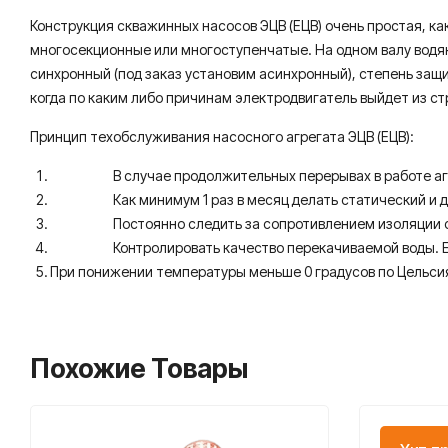
Конструкция скважинных насосов ЭЦВ (ЕЦВ) очень простая, ка
многосекционные или многоступенчатые. На одном валу водя
синхронный (под заказ установим асинхронный), степень защит
когда по каким либо причинам электродвигатель выйдет из стр
Принцип техобслуживания насосного агрегата ЭЦВ (ЕЦВ):
В случае продолжительных перерывах в работе агрегата
Как минимум 1 раз в месяц делать статический и дин
Постоянно следить за сопротивлением изоляции сис
Контролировать качество перекачиваемой воды. Если 
При понижении температуры меньше 0 градусов по Цельсия
Похожие Товары