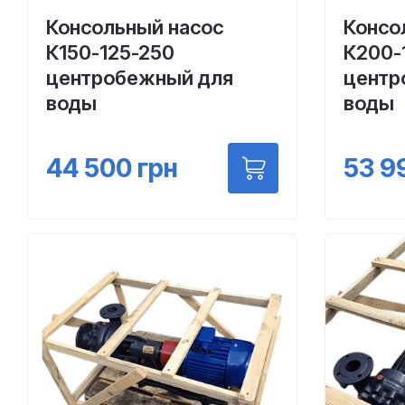
Консольный насос
Консо
К150-125-250
К200-
центробежный для
центр
воды
воды
44 500
грн
53 9