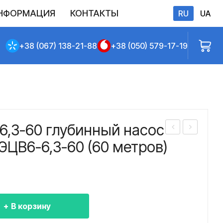
НФОРМАЦИЯ
КОНТАКТЫ
RU
UA
бличной оферты
+38 (067) 138-21-88
+38 (050) 579-17-19
6,3-60 глубинный насос
асо
асо
ЭЦВ6-6,3-60 (60 метров)
с
с
ЭЦ
ЭЦ
В
В
6-
6-
В корзину
6,3-
6,3-