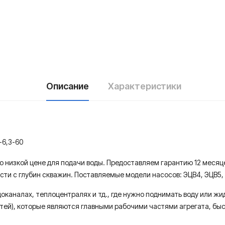
Описание
Характеристики
6,3-60
по низкой цене для подачи воды. Предоставляем гарантию 12 меся
ти с глубин скважин. Поставляемые модели насосов: ЭЦВ4, ЭЦВ5, Э
доканалах, теплоцентралях и тд., где нужно поднимать воду или ж
тей), которые являются главными рабочими частями агрегата, бы