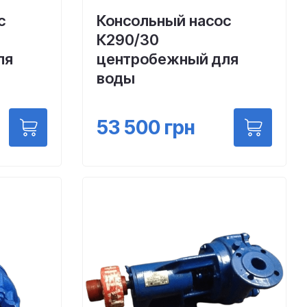
с
Консольный насос
К290/30
ля
центробежный для
воды
53 500
грн