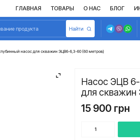
ГЛАВНАЯ
ТОВАРЫ
О НАС
БЛОГ
И
Выполненные поставки
Политика конфиденциальности
Возврат и обмен
Доставка и оплата
Договор пу
глубинный насос для скважин ЭЦВ6-6,3-60 (60 метров)
Насос ЭЦВ 6-
для скважин 
15 900
грн
Количество
товара