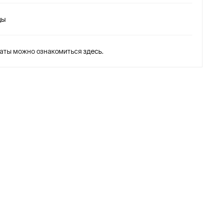
40
70
глу
глу
ды
бин
бин
ный
ный
латы можно ознакомиться
здесь
.
нас
нас
ос
ос
для
для
скв
скв
ажи
ажи
н
н
ЭЦ
ЭЦ
В6-
В6-
6,3-
6,3-
40
70