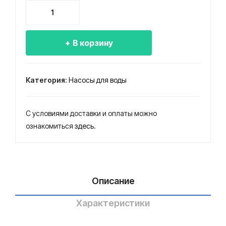
8-
8-
Количество
25-
25-
товара
125
125
Насос
В корзину
ЭЦВ
нрк
8-
25-
Категория:
Насосы для воды
125
нерж.
С условиями доставки и оплаты можно
ознакомиться
здесь
.
Описание
Характеристики