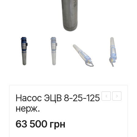
Насос ЭЦВ 8-25-125
асо
асо
нерж.
с
с
63 500
грн
ЭЦ
ЭЦ
В
В