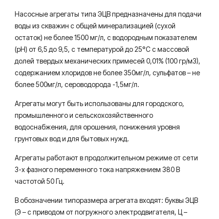
Насосные агрегаты типа ЭЦВ предназначены для подачи
воды из скважин с общей минерализацией (сухой
остаток) не более 1500 мг/л, с водородным показателем
(рН) от 6,5 до 9,5, с температурой до 25°С с массовой
долей твердых механических примесей 0,01% (100 гр/м3),
содержанием хлоридов не более 350мг/л, сульфатов – не
более 500мг/л, сероводорода -1,5мг/л.
Агрегаты могут быть использованы для городского,
промышленного и сельскохозяйственного
водоснабжения, для орошения, понижения уровня
грунтовых вод и для бытовых нужд.
Агрегаты работают в продолжительном режиме от сети
3-х фазного переменного тока напряжением 380 В
частотой 50 Гц.
В обозначении типоразмера агрегата входят: буквы ЭЦВ
(Э – с приводом от погружного электродвигателя, Ц –