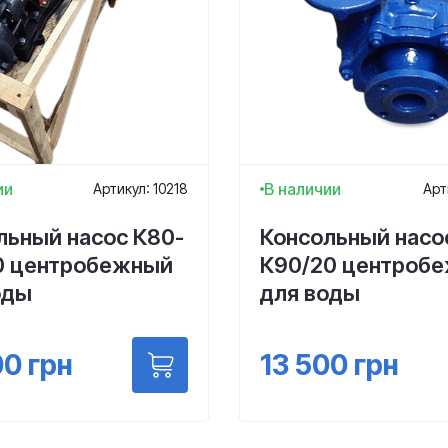
ии
В наличии
Артикул: 10218
Арт
льный насос К80-
Консольный насо
0 центробежный
К90/20 центроб
оды
для воды
00
грн
13 500
грн