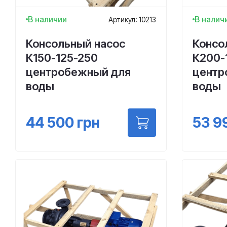
В наличии
В налич
Артикул: 10213
Консольный насос
Консо
К150-125-250
К200-
центробежный для
центр
воды
воды
44 500
грн
53 9