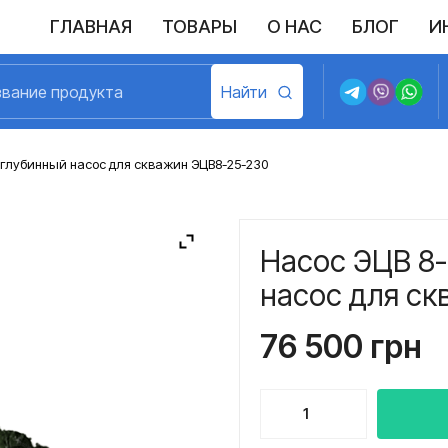
ГЛАВНАЯ
ТОВАРЫ
О НАС
БЛОГ
И
Выполненные поставки
Политика конфиденциальности
Возврат и обмен
Доставка и оплата
Договор пу
 глубинный насос для скважин ЭЦВ8-25-230
Насос ЭЦВ 8-
насос для с
76 500
грн
Количество
товара