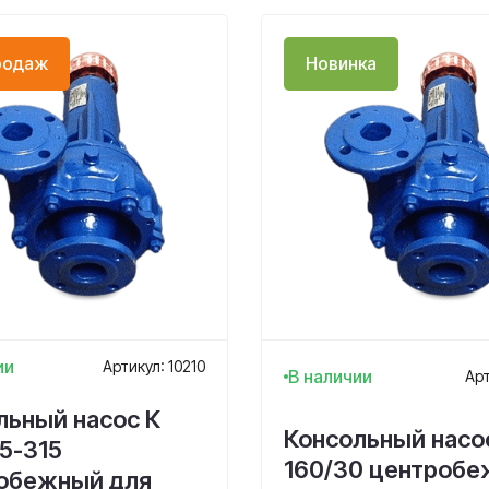
родаж
Новинка
ии
Артикул: 10210
В наличии
Арт
льный насос К
Консольный насо
5-315
160/30 центроб
обежный для