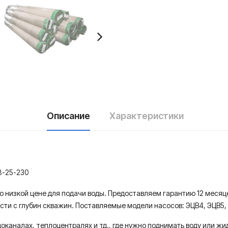
Описание
Характеристики
-25-230
по низкой цене для подачи воды. Предоставляем гарантию 12 меся
ти с глубин скважин. Поставляемые модели насосов: ЭЦВ4, ЭЦВ5, Э
доканалах, теплоцентралях и тд., где нужно поднимать воду или ж