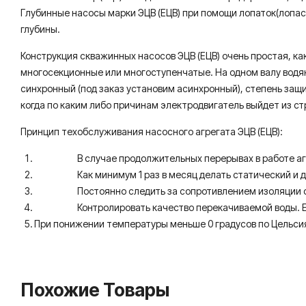
Глубинные насосы марки ЭЦВ (ЕЦВ) при помощи лопаток(лопас
глубины.
Конструкция скважинных насосов ЭЦВ (ЕЦВ) очень простая, ка
многосекционные или многоступенчатые. На одном валу водя
синхронный (под заказ установим асинхронный), степень защит
когда по каким либо причинам электродвигатель выйдет из стр
Принцип техобслуживания насосного агрегата ЭЦВ (ЕЦВ):
В случае продолжительных перерывах в работе агрегата
Как минимум 1 раз в месяц делать статический и дин
Постоянно следить за сопротивлением изоляции сис
Контролировать качество перекачиваемой воды. Если 
При понижении температуры меньше 0 градусов по Цельсия
Похожие Товары