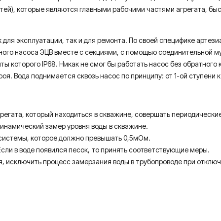
тей), которые являются главными рабочими частями агрегата, бы
к для эксплуатации, так и для ремонта. По своей специфике арте
ного насоса ЭЦВ вместе с секциями, с помощью соединительной м
ы которого IP68. Никак не смог бы работать насос без обратного 
оя. Вода поднимается сквозь насос по принципу: от 1-ой ступени 
, который находиться в скважине, совершать периодические за
амический замер уровня воды в скважине.
темы, которое должно превышать 0,5мОм.
в воде появился песок, то принять соответствующие меры.
, исключить процесс замерзания воды в трубопроводе при отклю