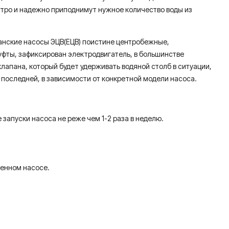
стро и надежно приподнимут нужное количество воды из
зианские насосы ЭЦВ(ЕЦВ) поистине центробежные,
уфты, зафиксирован электродвигатель, в большинстве
клапана, который будет удерживать водяной столб в ситуации,
к последней, в зависимости от конкретной модели насоса.
пуски насоса не реже чем 1-2 раза в неделю.
ченном насосе.