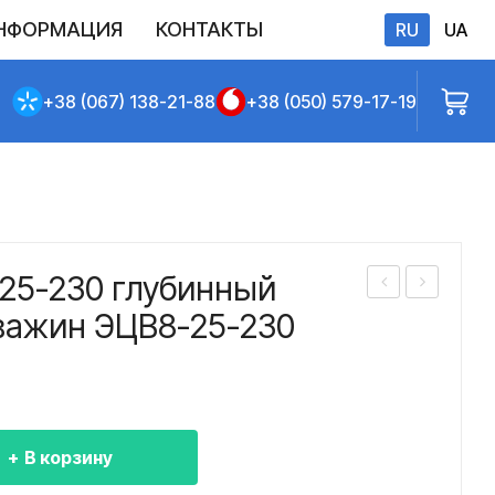
НФОРМАЦИЯ
КОНТАКТЫ
RU
UA
бличной оферты
+38 (067) 138-21-88
+38 (050) 579-17-19
25-230 глубинный
асо
асо
кважин ЭЦВ8-25-230
с
с
ЭЦ
ЭЦ
В
В
8-
8-
В корзину
25-
25-