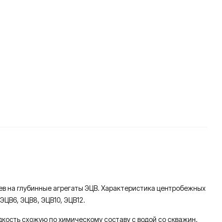
цев на глубинные агрегаты ЭЦВ. Характеристика центробежных
ЦВ6, ЭЦВ8, ЭЦВ10, ЭЦВ12.
идкость схожую по химическому составу с водой со скважин.