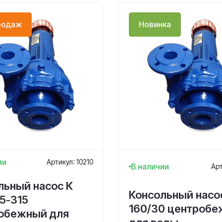
родаж
Новинка
ии
Артикул: 10210
В наличии
Арт
льный насос К
Консольный насо
5-315
160/30 центроб
обежный для