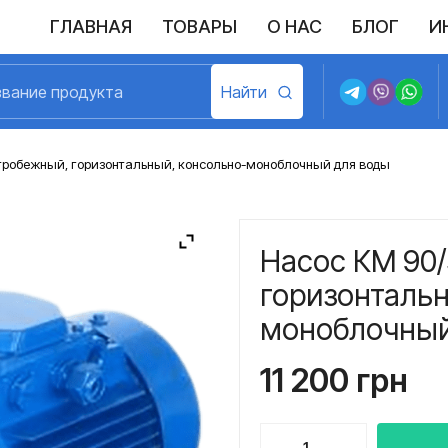
ГЛАВНАЯ
ТОВАРЫ
О НАС
БЛОГ
И
Выполненные поставки
Политика конфиденциальности
Возврат и обмен
Доставка и оплата
Договор пу
тробежный, горизонтальный, консольно-моноблочный для воды
Насос КМ 90
горизонтальн
моноблочный
11 200
грн
Количество