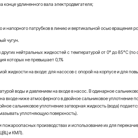
а конце удлиненного вала электродвигателя;
и напорного патрубков в линию и вертикальной осью вращения ро
ый чугун.
других нейтральных жидкостей с температурой от 0° до 85°С (по
ция которых не превышает 0,1%
жидкости на входе: для насосов с опорой на корпусе и для повыс
турой воды и давлением на входе в насос. В одинарное сальников
на входе ниже атмосферного в двойное сальниковое уплотнение 
двойное сальниковое уплотнение затворная жидкость (вода) подаетс
смазывать уплотняющую поверхность).
 и пожароопасных производствах и использование их для перекач
ЦВЦ и КМЛ).