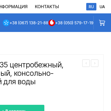
НФОРМАЦИЯ
КОНТАКТЫ
RU
UA
бличной оферты
+38 (067) 138-21-88
+38 (050) 579-17-19
/35 центробежный,
асо
асо
ый, консольно-
с
с
 для воды
КМ
КМ
80-
90/
65-
55
160
цен