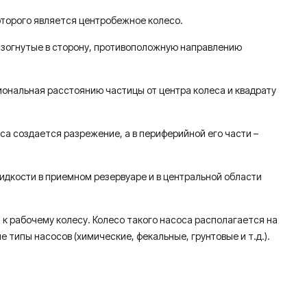
оторого является центробежное колесо.
 изогнутые в сторону, противоположную направлению
ональная расстоянию частицы от центра колеса и квадрату
са создается разрежение, а в периферийной его части –
дкости в приемном резервуаре и в центральной области
к рабочему колесу. Колесо такого насоса располагается на
 типы насосов (химические, фекальные, грунтовые и т.д.).