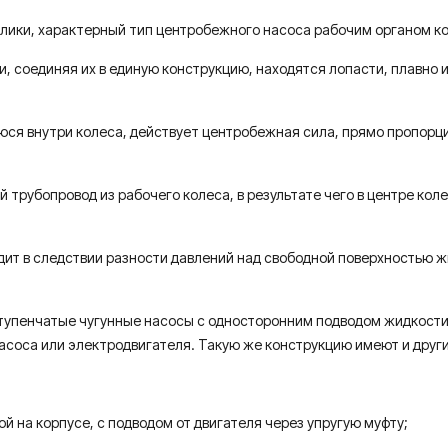
влики, характерный тип центробежного насоса рабочим органом к
и, соединяя их в единую конструкцию, находятся лопасти, плавно
юся внутри колеса, действует центробежная сила, прямо пропорци
трубопровод из рабочего колеса, в результате чего в центре коле
т в следствии разности давлений над свободной поверхностью жи
тупенчатые чугунные насосы с односторонним подводом жидкости 
асоса или электродвигателя. Такую же конструкцию имеют и другие
й на корпусе, с подводом от двигателя через упругую муфту;