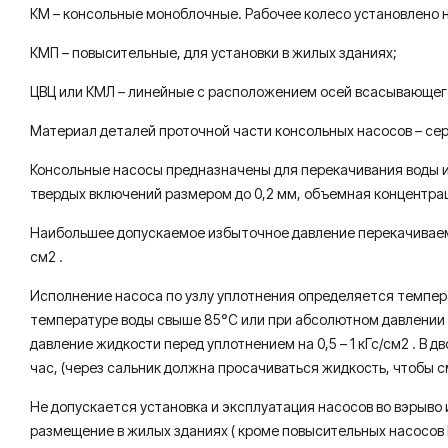
КМ – консольные моноблочные. Рабочее колесо установлено н
КМП – повысительные, для установки в жилых зданиях;
ЦВЦ или КМЛ – линейные с расположением осей всасывающего 
Материал деталей проточной части консольных насосов – сер
Консольные насосы предназначены для перекачивания воды и 
твердых включений размером до 0,2 мм, объемная концентра
Наибольшее допускаемое избыточное давление перекачиваемой 
см2 .
Исполнение насоса по узлу уплотнения определяется темпера
температуре воды свыше 85°С или при абсолютном давлении 
давление жидкости перед уплотнением на 0,5 – 1 кГс/см2 . В 
час, (через сальник должна просачиваться жидкость, чтобы 
Не допускается установка и эксплуатация насосов во вэрыво
размещение в жилых зданиях ( кроме повысительных насосов 