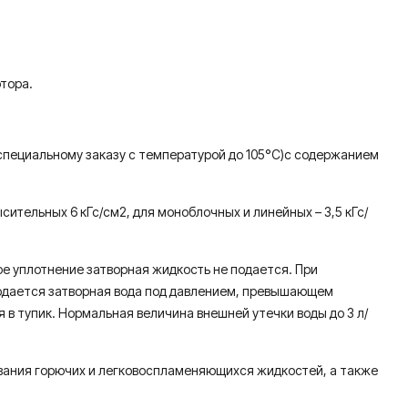
тора.
 специальному заказу с температурой до 105°С)с содержанием
ительных 6 кГс/cм2, для моноблочных и линейных – 3,5 кГс/
ое уплотнение затворная жидкость не подается. При
подается затворная вода под давлением, превышающем
я в тупик. Нормальная величина внешней утечки воды до 3 л/
ивания горючих и легковоспламеняющихся жидкостей, а также