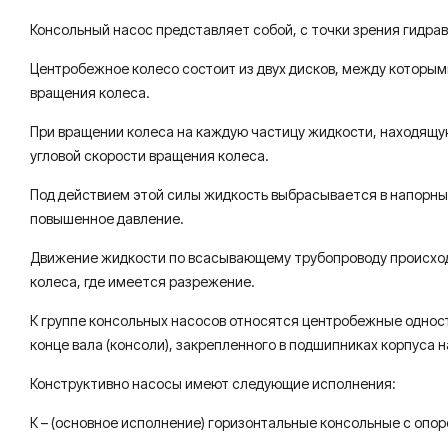
Консольный насос представляет собой, с точки зрения гидра
Центробежное колесо состоит из двух дисков, между которым
вращения колеса.
При вращении колеса на каждую частицу жидкости, находящу
угловой скорости вращения колеса.
Под действием этой силы жидкость выбрасывается в напорный 
повышенное давление.
Движение жидкости по всасывающему трубопроводу происходи
колеса, где имеется разрежение.
К группе консольных насосов относятся центробежные однос
конце вала (консоли), закрепленного в подшипниках корпуса н
Конструктивно насосы имеют следующие исполнения:
К – (основное исполнение) горизонтальные консольные с опоро