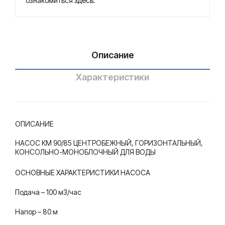
ознакомиться
здесь
.
воды
ьно
-мо
ноб
лоч
Описание
ный
Характеристики
для
вод
ы
ОПИСАНИЕ
НАСОС КМ 90/85 ЦЕНТРОБЕЖНЫЙ, ГОРИЗОНТАЛЬНЫЙ,
КОНСОЛЬНО-МОНОБЛОЧНЫЙ ДЛЯ ВОДЫ
ОСНОВНЫЕ ХАРАКТЕРИСТИКИ НАСОСА
Подача – 100 м3/час
Напор – 80 м