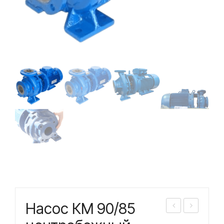
Насос КМ 90/85
асо
асо