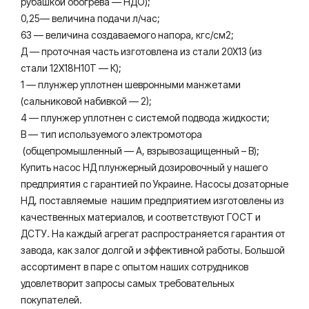
рубашкой обогрева — НДО);
0,25— величина подачи л/час;
63 — величина создаваемого напора, кгс/см2;
Д — проточная часть изготовлена из стали 20Х13 (из
стали 12Х18Н10Т — К);
1 — плунжер уплотнен шевронными манжетами
(сальниковой набивкой — 2);
4 — плунжер уплотнен с системой подвода жидкости;
В — тип используемого электромотора
(общепромышленный — А, взрывозащищенный – В);
Купить насос НД плунжерный дозировочный у нашего
предприятия с гарантией по Украине. Насосы дозаторные
НД, поставляемые нашим предприятием изготовлены из
качественных материалов, и соответствуют ГОСТ и
ДСТУ. На каждый агрегат распространяется гарантия от
завода, как залог долгой и эффективной работы. Большой
ассортимент в паре с опытом наших сотрудников
удовлетворит запросы самых требовательных
покупателей.