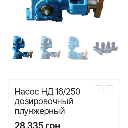
Насос НД 16/250
асо
асо
дозировочный
с
с
плунжерный
НД
НД
16/1
16/3
28 335
грн