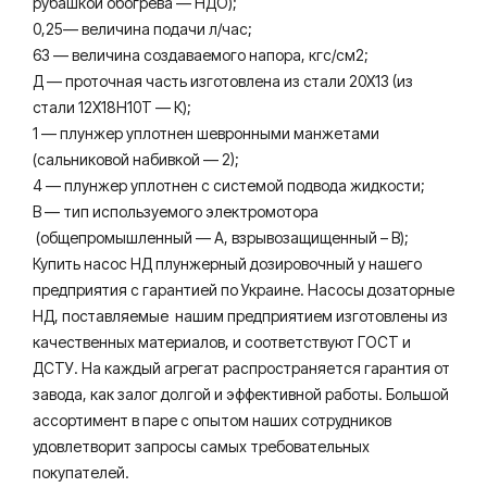
рубашкой обогрева — НДО);
0,25— величина подачи л/час;
63 — величина создаваемого напора, кгс/см2;
Д — проточная часть изготовлена из стали 20Х13 (из
стали 12Х18Н10Т — К);
1 — плунжер уплотнен шевронными манжетами
(сальниковой набивкой — 2);
4 — плунжер уплотнен с системой подвода жидкости;
В — тип используемого электромотора
(общепромышленный — А, взрывозащищенный – В);
Купить насос НД плунжерный дозировочный у нашего
предприятия с гарантией по Украине. Насосы дозаторные
НД, поставляемые нашим предприятием изготовлены из
качественных материалов, и соответствуют ГОСТ и
ДСТУ. На каждый агрегат распространяется гарантия от
завода, как залог долгой и эффективной работы. Большой
ассортимент в паре с опытом наших сотрудников
удовлетворит запросы самых требовательных
покупателей.