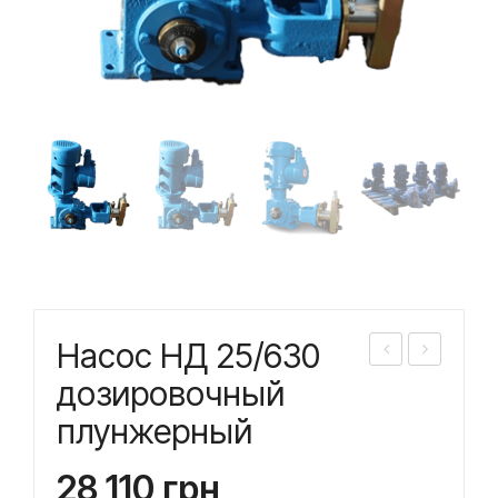
Насос НД 25/630
асо
асо
дозировочный
с
с
плунжерный
НД
НД
25/
25/
28 110
грн