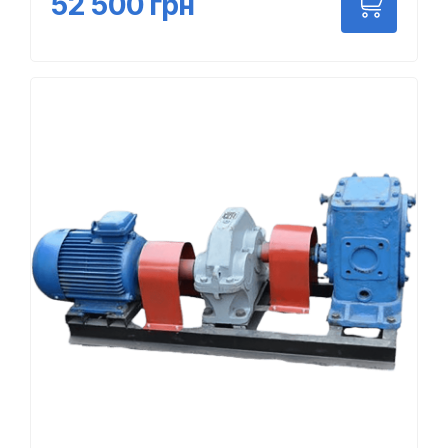
52 500
грн