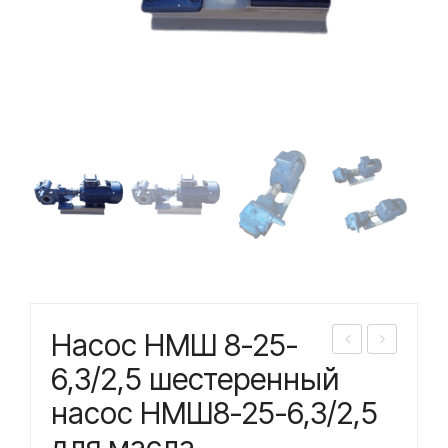
Насос НМШ 8-25-
асо
асо
6,3/2,5 шестеренный
с
с
насос НМШ8-25-6,3/2,5
НМ
НМ
для масла