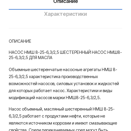
Описание
10Б
для
Характеристики
мас
ла
ОПИСАНИЕ
НАСОС НМШ 8-25-6,3/2,5 ШЕСТЕРЕННЫЙ НАСОС НМШ8-
25-6,3/2,5 ДЛЯ МАСЛА
Объемные шестеренчатые насосные агрегаты НМШ 8-
25-6,3/2,5 характеристика производственных
возможностей насосов, силовых установок и жидкостей
для которых работает насос. Характеристики и виды
модификаций насосов марки НМШ8-25-6,3/2,5.
Насос объемный, масляный шестеренный НМШ 8-25-
6,3/2,5 работает с продуктами нефти, которые не
являются источником коррозии и имеют смазывающие
свойства. Среди перекачиваемых сред могут быть