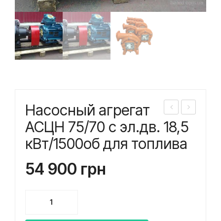
Насосный агрегат
асо
асо
АСЦН 75/70 с эл.дв. 18,5
сны
сны
кВт/1500об для топлива
й
й
агр
агр
54 900
грн
ега
ега
т
т
Количество
АС
АС
товара
ЦЛ-
ЦН