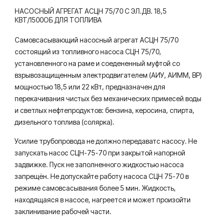
НАСОСНЫЙ АГРЕГАТ АСЦН 75/70 С ЭЛ.ДВ. 18,5
КВТ/1500ОБ ДЛЯ ТОПЛИВА
Самовсасывающий насосный агрегат АСЦН 75/70
состоящий из топливного насоса СЦН 75/70,
установленного на раме и соедененный муфтой со
взрывозащищенным электродвигателем (АИУ, АИММ, ВР)
мощностью 18,5 или 22 кВт, предназначен для
перекачивания чистых без механических примесей воды
и светлых нефтепродуктов: бензина, керосина, спирта,
дизельного топлива (солярка).
Усилие трубопровода не должно передаватс насосу. Не
запускать насос СЦН-75-70 при закрытой напорной
задвижке. Пуск не заполненного жидкостью насоса
запрещён. Не допускайте работу насоса СЦН 75-70 в
режиме самовсасывания более 5 мин. Жидкость,
находящаяся в насосе, нагреется и может произойти
заклинивание рабочей части.