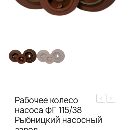
Рабочее колесо
або
або
насоса ФГ 115/38
чее
чее
Рыбницкий насосный
кол
кол
завод