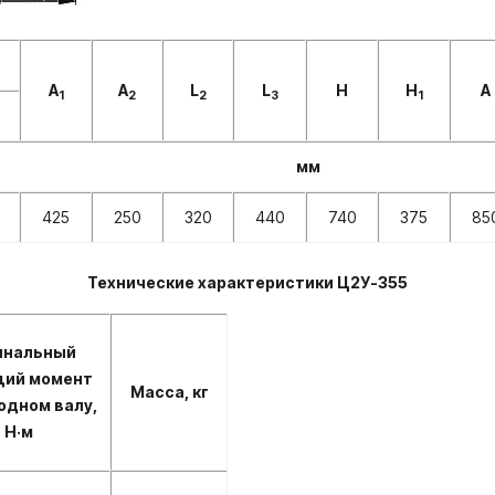
А
А
L
L
Н
H
А
1
2
2
3
1
мм
425
250
320
440
740
375
85
Технические характеристики Ц2У-355
инальный
щий момент
Масса, кг
одном валу,
Н·м