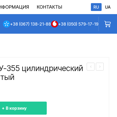
НФОРМАЦИЯ
КОНТАКТЫ
RU
UA
бличной оферты
+38 (067) 138-21-88
+38 (050) 579-17-19
2У-355 цилиндрический
еду
еду
атый
кто
кто
р
р
1Ц2
1Ц2
У-3
У-4
В корзину
15
00