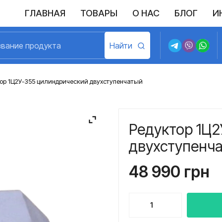
ГЛАВНАЯ
ТОВАРЫ
О НАС
БЛОГ
И
Выполненные поставки
Политика конфиденциальности
Возврат и обмен
Доставка и оплата
Договор пу
ор 1Ц2У-355 цилиндрический двухступенчатый
Редуктор 1Ц
двухступенч
48 990
грн
Количество
товара