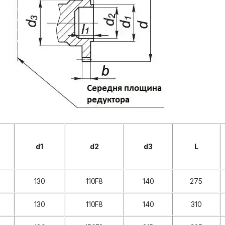
d1
d2
d3
L
130
110F8
140
275
130
110F8
140
310