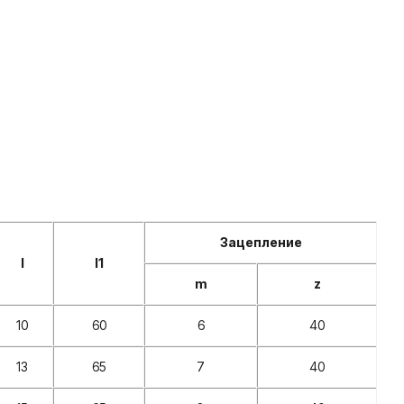
Зацепление
l
l1
m
z
10
60
6
40
13
65
7
40