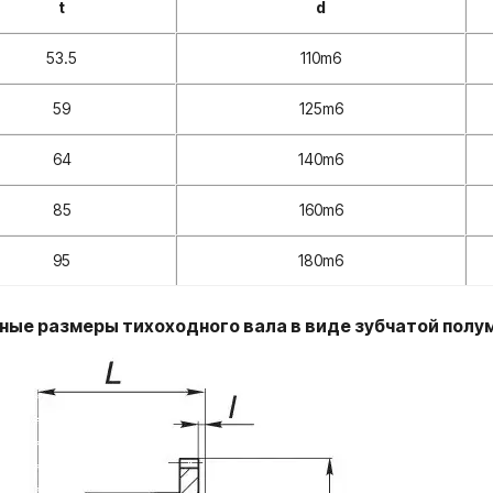
t
d
53.5
110m6
59
125m6
64
140m6
85
160m6
95
180m6
ые размеры тихоходного вала в виде зубчатой полум