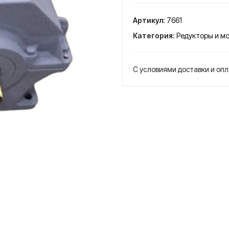
Редуктор
1Ц2У-355
Артикул:
7661
цилиндрический
Категория:
Редукторы и м
двухступенчатый
С условиями доставки и оп