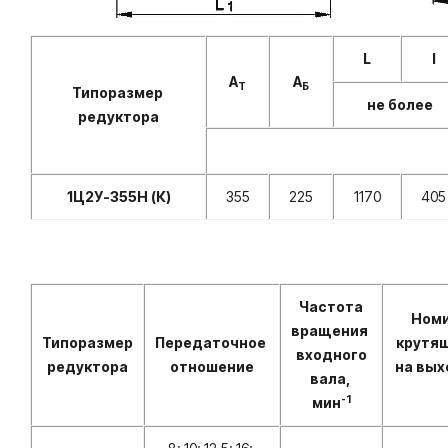
L
I
А
А
Т
Б
Типоразмер
не более
редуктора
1Ц2У-355Н (К)
355
225
1170
405
Частота
Ном
вращения
Типоразмер
Передаточное
крутя
входного
редуктора
отношение
на вых
вала,
-1
мин