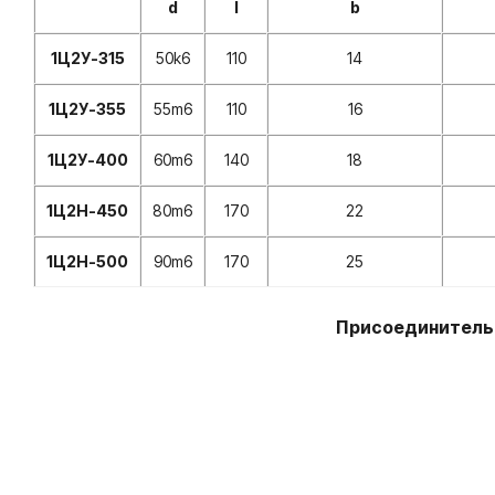
d
l
b
1Ц2У-315
50k6
110
14
1Ц2У-355
55m6
110
16
1Ц2У-400
60m6
140
18
1Ц2Н-450
80m6
170
22
1Ц2Н-500
90m6
170
25
Присоединительн