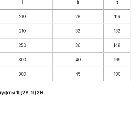
l
b
t
210
28
116
210
32
132
250
36
148
300
40
169
300
45
190
уфты 1Ц2У, 1Ц2Н.