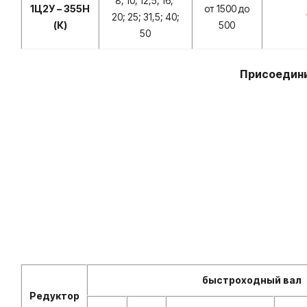
8; 10; 12,5; 16;
1Ц2У – 355Н
от 1500 до
20; 25; 31,5; 40;
(К)
500
50
Присоедини
быстроходный вал
Редуктор