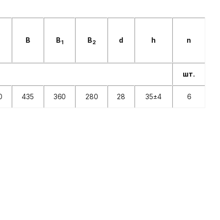
В
B
B
d
h
n
1
2
шт.
0
435
360
280
28
35±4
6