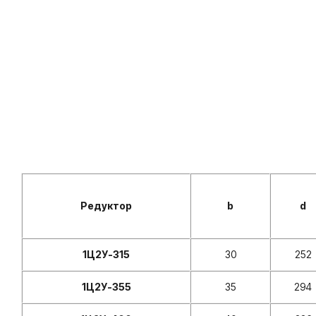
Редуктор
b
d
1Ц2У-315
30
252
1Ц2У-355
35
294