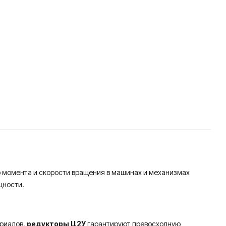
 момента и скорости вращения в машинах и механизмах
щности.
ериалов,
редукторы Ц2У
гарантируют превосходную