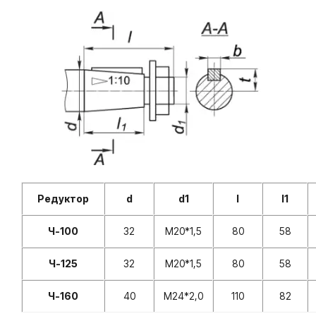
Редуктор
d
d1
l
l1
Ч-100
32
M20*1,5
80
58
Ч-125
32
М20*1,5
80
58
Ч-160
40
М24*2,0
110
82