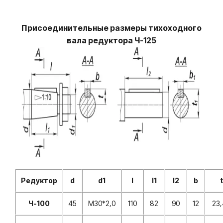
Присоединительные размеры тихоходного
вала редуктора Ч-125
Редуктор
d
d1
l
l1
l2
b
t
Ч-100
45
M30*2,0
110
82
90
12
23