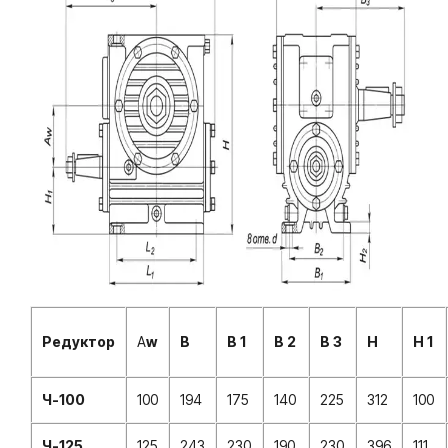
Редуктор
A
w
B
B 1
B 2
B 3
H
H 1
Ч-100
100
194
175
140
225
312
100
Ч-125
125
243
230
190
230
396
111