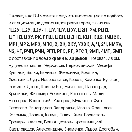
Также у нас ВЫ можете получить информацию по подбору
и спецификации других видов редукторов
,
таких как:
1Ц2У, Ц2У, Ц2У-Н, ЦУ, 1ЦУ, Ц3У, Ц2Н, РМ, РЦД,
ЦТНД, ЦЗУ, РК, ГПШ, ЦДН, ЦДНД, КЦ1, КЦ2, 1МЦ2С,
МР1 ,МР2, МР3, МПО, В, ВК, ВКУ, УЗВК, А, Ч, 2Ч, NMRV,
Ч2, ЧГ, РЧП, РЧН, РГП, РГС, РГ, РГСП, 3МП, 4МП, 5МП
с доставкой по всей
Украине: Харьков
, Лозовая, Изюм,
Чугуев, Балаклея, Черкассы, Первомайский, Мерефа,
Купянск, Валки, Винница, Жмеринка, Козятин,
Хмельник, Луцк, Нововолынск, Ковель, Каменка-Бугская,
Рожище, Днепр, Кривой Рог, Никополь, Павлоград,
Кринички, Житомир, Бердичев, Коростень, Малин,
Новоград-Волынский, Ужгород, Мукачево, Хуст,
Берегово, Виноградов, Запорожье, Ивано-Франковск,
Коломыя, Долина, Калуш, Галич, Киев, Борисполь,
Бровары, Фастов, Белая Церковь, Кропивницкий,
Светловодск, Александрия, Знаменка, Львов, Дрогобыч,