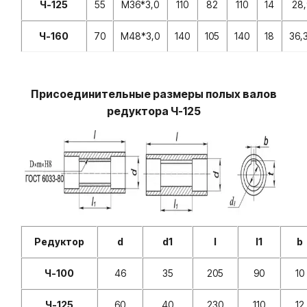
Ч-125
55
М36*3,0
110
82
110
14
28
Ч-160
70
М48*3,0
140
105
140
18
36,
Присоединительные размеры полых валов
редуктора Ч-125
Редуктор
d
d1
l
l1
b
Ч-100
46
35
205
90
10
Ч-125
60
40
230
110
12