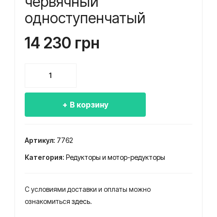
червячный
кто
кто
одноступенчатый
р
р
Ч-1
Ч-1
14 230
грн
00
60
чер
чер
Количество
вяч
вяч
товара
ный
ный
Редуктор
одн
одн
В корзину
Ч-125
ост
ост
червячный
одноступенчатый
упе
упе
Артикул:
7762
нча
нча
Категория:
Редукторы и мотор-редукторы
тый
тый
С условиями доставки и оплаты можно
ознакомиться
здесь
.