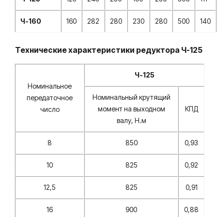
Ч-160
160
282
280
230
280
500
140
Технические характеристики редуктора Ч-125
Ч-125
Номинальное
Номинальный крутящий
передаточное
момент на выходном
КПД
число
валу, Н.м
8
850
0,93
10
825
0,92
12,5
825
0,91
16
900
0,88