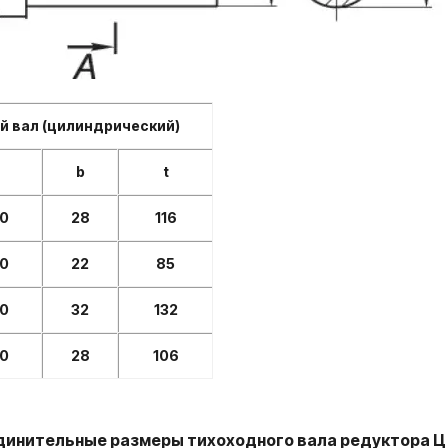
 вал (цилиндрический)
b
t
10
28
116
70
22
85
10
32
132
70
28
106
инительные размеры тихоходного вала редуктора 