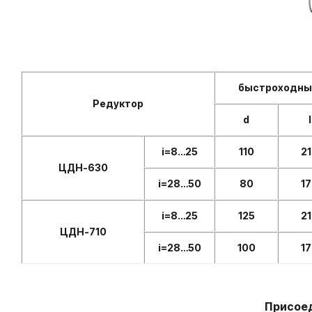
быстроходный
Редуктор
d
l
і=8…25
110
2
ЦДН-630
і=28…50
80
1
і=8…25
125
2
ЦДН-710
і=28…50
100
1
Присоед