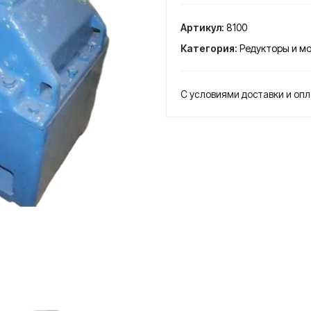
Редуктор
ЦДН-630
Артикул:
8100
двухступенчатый
Категория:
Редукторы и м
цилиндрический
С условиями доставки и оп