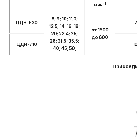
-1
мин
8; 9; 10; 11,2;
ЦДН-630
12,5; 14; 16; 18;
от 1500
20; 22,4; 25;
до 600
28; 31,5; 35,5;
ЦДН-710
1
40; 45; 50;
Присоеди