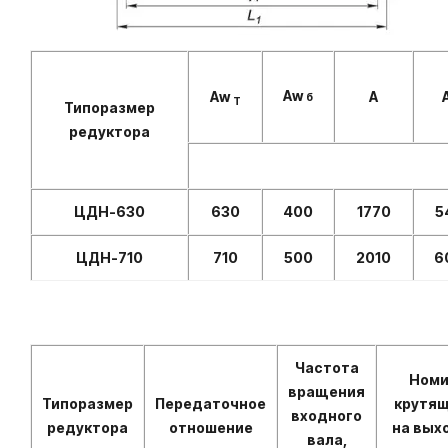
Аw
Аw
А
б
Т
Типоразмер
редуктора
ЦДН-630
630
400
1770
5
ЦДН-710
710
500
2010
6
Частота
Номи
вращения
Типоразмер
Передаточное
крутя
входного
редуктора
отношение
на вых
вала,