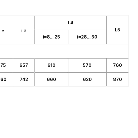
L4
L5
L
L3
2
і=8….25
і=28….50
575
657
610
570
760
660
742
660
620
870