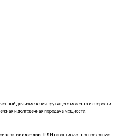
аченный для изменения крутящего момента и скорости
дежная и долговечная передача мощности.
ериалов,
редукторы ЦДН
гарантируют превосходную