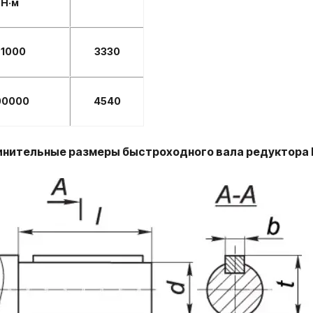
Н·м
71000
3330
00000
4540
нительные размеры быстроходного вала редуктора