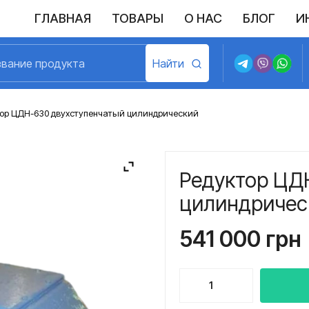
ГЛАВНАЯ
ТОВАРЫ
О НАС
БЛОГ
И
Выполненные поставки
Политика конфиденциальности
Возврат и обмен
Доставка и оплата
Договор пу
ор ЦДН-630 двухступенчатый цилиндрический
Редуктор ЦД
цилиндричес
541 000
грн
Количество
товара