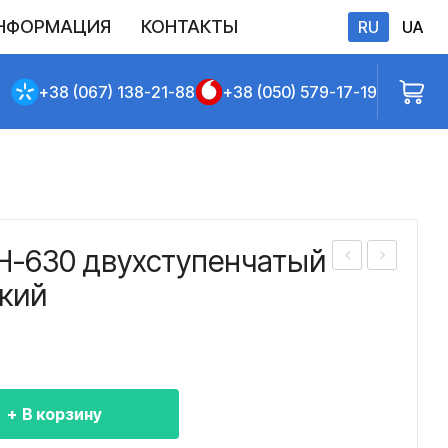
НФОРМАЦИЯ
КОНТАКТЫ
RU
UA
бличной оферты
+38 (067) 138-21-88
+38 (050) 579-17-19
Н-630 двухступенчатый
еду
еду
кий
кто
кто
р
р
КЦ1
ЦД
-
Н-7
В корзину
500
10