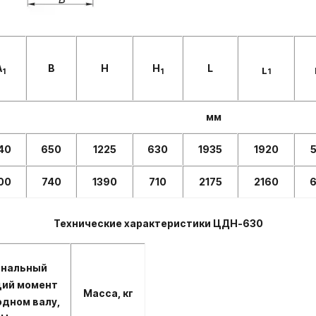
А
В
Н
H
L
L
1
1
1
мм
40
650
1225
630
1935
1920
00
740
1390
710
2175
2160
Технические характеристики ЦДН-630
нальный
щий момент
Масса, кг
одном валу,