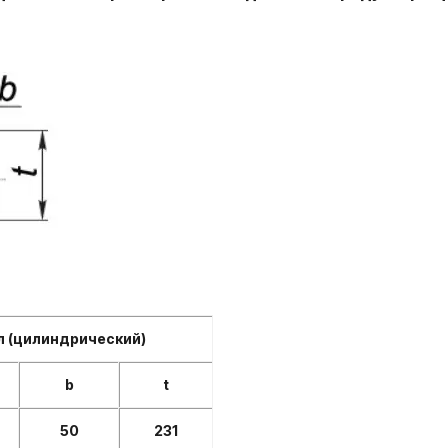
л (цилиндрический)
b
t
50
231