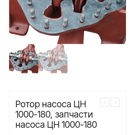
Ротор насоса ЦН
ото
ото
1000-180, запчасти
р
р
насоса ЦН 1000-180
нас
нас