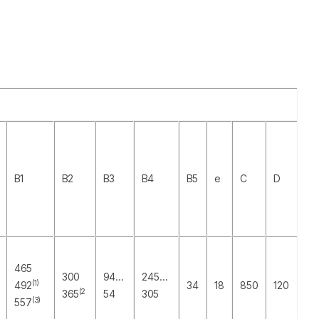
B1
B2
B3
B4
B5
e
C
D
465
300
94…
245…
(1)
492
34
18
850
120
(2
365
54
305
(3)
557