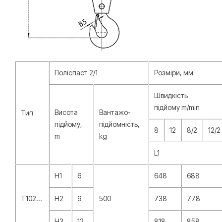
Поліспаст 2/1
Розміри, мм
Швидкість
підйому m/min
Висота
Вантажо-
Тип
підйому,
підйомність,
8
12
8/2
12/2
m
kg
L1
H1
6
648
688
T102…
H2
9
500
738
778
H3
12
818
858