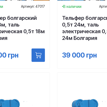
ии
В наличии
Артикул: 47017
Арти
ер болгарский
Тельфер болгарс
8м, таль
0,5т 24м, таль
рическая 0,5т 18м
электрическая 0,
рия
24м Болгария
00
грн
39 000
грн