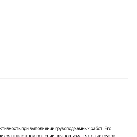
ия
тивность при выполнении грузоподъемных работ. Его
щихся в надежном решении для подъема тяжелых грузов.