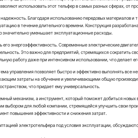
зволяют использовать этот тельфер в самых разных сферах, от п
надежность. Благодаря использованию передовых материалов и те
атацию в течение длительного времени. Конструкция разработана
то значительно уменьшает эксплуатационные расходы.
ть его энергоэффективность. Современные электрические двигател
ельность. Это важно для предприятий, стремящихся сократить св
льную работу даже при интенсивном использовании, что делает е
тема управления позволяет быстро и эффективно выполнять все н
ижающим затраты на обучение и увеличивающими общую производит
остранством, что придает ему универсальность.
ъемный механизм, а инструмент, который поможет добиться новых 
ым выбором для любой компании, стремящейся улучшить свои прои
умент повышения эффективности и снижения затрат.
птацией электротельфера под условия эксплуатации, обсуждаютс