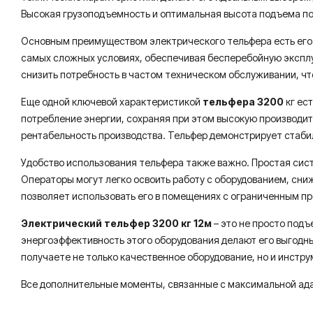
Высокая грузоподъемность и оптимальная высота подъема по
Основным преимуществом электрического тельфера есть его 
самых сложных условиях, обеспечивая бесперебойную эксплу
снизить потребность в частом техническом обслуживании, ч
Еще одной ключевой характеристикой
тельфера 3200
кг ес
потребление энергии, сохраняя при этом высокую производит
рентабельность производства. Тельфер демонстрирует стаби
Удобство использования тельфера также важно. Простая сис
Операторы могут легко освоить работу с оборудованием, сн
позволяет использовать его в помещениях с ограниченным пр
Электрический тельфер 3200 кг 12м
– это не просто под
энергоэффективность этого оборудования делают его выгодн
получаете не только качественное оборудование, но и инстр
Все дополнительные моменты, связанные с максимальной ада