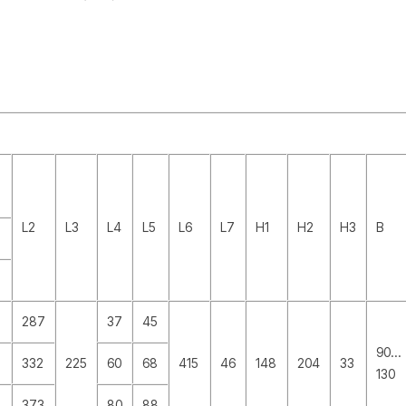
L2
L3
L4
L5
L6
L7
H1
H2
H3
B
287
37
45
90…
332
225
60
68
415
46
148
204
33
130
373
80
88