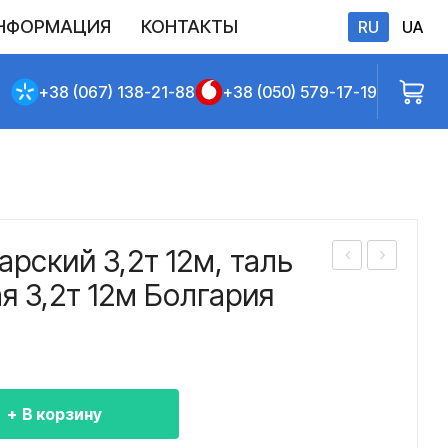
НФОРМАЦИЯ
КОНТАКТЫ
RU
UA
бличной оферты
+38 (067) 138-21-88
+38 (050) 579-17-19
арский 3,2т 12м, таль
ель
ель
я 3,2т 12м Болгария
фер
фер
бол
бол
гар
гар
ски
ски
В корзину
й
й