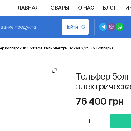
ГЛАВНАЯ
ТОВАРЫ
О НАС
БЛОГ
И
Выполненные поставки
Политика конфиденциальности
Возврат и обмен
Доставка и оплата
Договор пу
ер болгарский 3,2т 12м, таль электрическая 3,2т 12м Болгария
Тельфер болг
электрическа
76 400
грн
Количество
товара