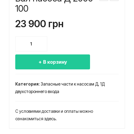
ал
ал
100
нас
нас
23 900
грн
оса
оса
Д
Д
200
200
Количество
-36
0-21
товара
Вал
В корзину
насоса
Д
2000-
Категория:
Запасные части к насосам Д, 1Д
100
двухстороннего входа
С условиями доставки и оплаты можно
ознакомиться
здесь
.