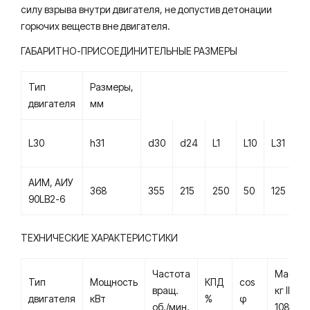
силу взрыва внутри двигателя, не допустив детонации
горючих веществ вне двигателя.
ГАБАРИТНО-ПРИСОЕДИНИТЕЛЬНЫЕ РАЗМЕРЫ
Тип
Размеры,
двигателя
мм
L30
h31
d30
d24
L1
L10
L31
d1
АИМ, АИУ
368
355
215
250
50
125
5
90LВ2-6
ТЕХНИЧЕСКИЕ ХАРАКТЕРИСТИКИ
Частота
Масса
Тип
Мощность
КПД
cos
вращ.
кг IМ
двигателя
кВт
%
φ
об./мин.
1081