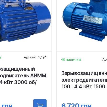
и
Артикул: 10194
В наличии
Ар
озащищенный
Взрывозащищен
родвигатель АИMM
электродвигате
 4 кВт 3000 об/
100 L4 4 кВт 1500
6 720
грн
0
грн