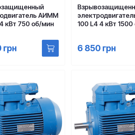
озащищенный
Взрывозащищен
родвигатель АИММ
электродвигател
 4 кВт 750 об/мин
100 L4 4 кВт 1500
0
грн
6 850
грн