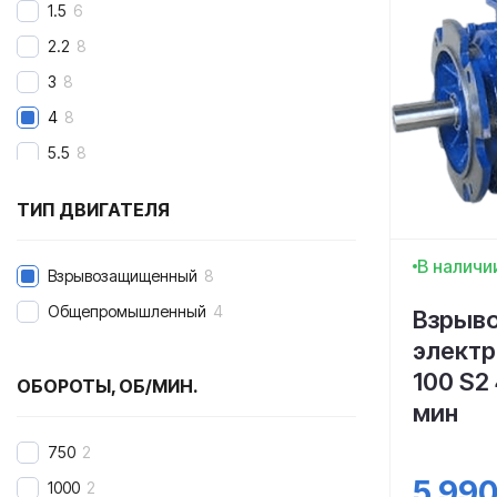
1.5
6
2.2
8
3
8
4
8
5.5
8
7.5
8
ТИП ДВИГАТЕЛЯ
11
8
15
8
В наличи
Взрывозащищенный
8
18.5
8
Общепромышленный
4
Взрыв
22
9
элект
30
8
100 S2
ОБОРОТЫ, ОБ/МИН.
37
9
мин
45
8
750
2
55
9
5 99
1000
2