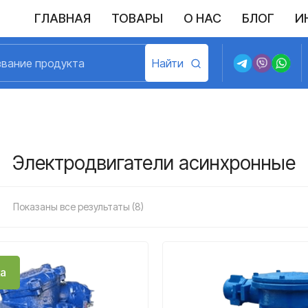
ГЛАВНАЯ
ТОВАРЫ
О НАС
БЛОГ
И
Выполненные поставки
Политика конфиденциальности
Возврат и обмен
Доставка и оплата
Договор пу
Электродвигатели асинхронные
Показаны все результаты (8)
а