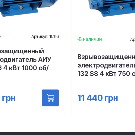
и
Артикул: 10116
В наличии
Ар
озащищенный
Взрывозащищен
одвигатель АИУ
электродвигател
 4 кВт 1000 об/
132 S8 4 кВт 750 
11 440
грн
0
грн