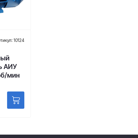
тикул: 10124
ный
ь АИУ
об/мин