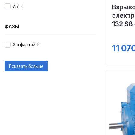
Взрыв
АІУ
4
элект
132 S8
ФАЗЫ
3-х фазный
8
11 07
Показать больше