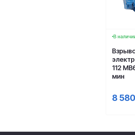
В наличи
Взрыв
электр
112 МВ6
мин
8 58