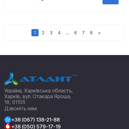
1
2
3
4
…
6
7
8
>
Україна, Харківська область,
Харків, вул. Отакара Яроша,
18, 61105
Дзвоніть нам:
+38 (067) 138-21-88
+38 (050) 579-17-19