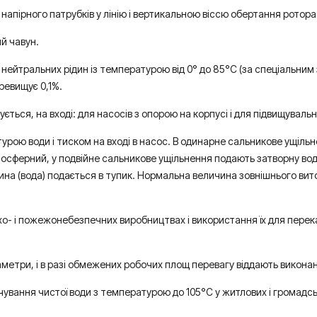
напірного патрубків у лінію і вертикальною віссю обертання ротора
й чавун.
нейтральних рідин із температурою від 0° до 85°С (за спеціальним
ревищує 0,1%.
ся, на вході: для насосів з опорою на корпусі і для підвищувальних
рою води і тиском на вході в насос. В одинарне сальникове ущільн
мосферний, у подвійне сальникове ущільнення подають затворну вод
ідина (вода) подається в тупик. Нормальна величина зовнішнього вит
хо- і пожежонебезпечних виробництвах і використання їх для перек
аметри, і в разі обмежених робочих площ перевагу віддають викона
вання чистої води з температурою до 105°С у житлових і громадсь