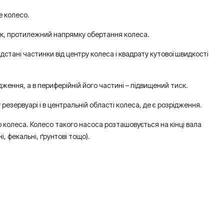
е колесо.
 бік, протилежний напрямку обертання колеса.
дстані частинки від центру колеса і квадрату кутової швидкості
ідження, а в периферійній його частині – підвищений тиск.
езервуарі і в центральній області колеса, де є розрідження.
 колеса. Колесо такого насоса розташовується на кінці вала
, фекальні, ґрунтові тощо).