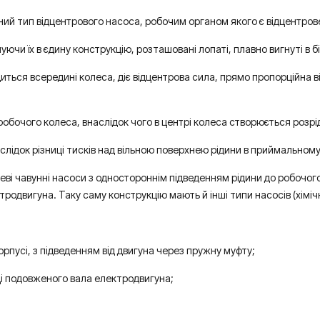
ний тип відцентрового насоса, робочим органом якого є відцентров
нуючи їх в єдину конструкцію, розташовані лопаті, плавно вигнуті в
ться всередині колеса, діє відцентрова сила, прямо пропорційна ві
з робочого колеса, внаслідок чого в центрі колеса створюється розр
лідок різниці тисків над вільною поверхнею рідини в приймальному р
еві чавунні насоси з одностороннім підведенням рідини до робочого
родвигуна. Таку саму конструкцію мають й інші типи насосів (хімічні
орпусі, з підведенням від двигуна через пружну муфту;
ці подовженого вала електродвигуна;