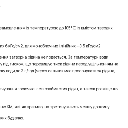
.
 замовленням із температурою до 105°С) із вмістом твердих
 6 кГс/cм2, для моноблочних і лінійних – 3,5 кГс/см2 .
ення затворна рідина не подається. За температури води
у під тиском, що перевищує тиск рідини перед ущільненням на
оку води до 3 л/год (через сальник має просочуватися рідина,
ачування горючих і легкозаймистих рідин, а також розміщення
нню КМ, які, як правило, на третину мають меншу довжину.
ких будівлях.