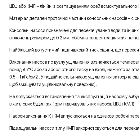
ЦВЦ або КМЛ – лінійні з розташуванням осей всмоктувального і 
Матеріал деталей проточної частини консольних насосів – сіри
Консольні насоси призначені для перекачування води та інших 
включень розміром до 0,2 мм, об’ємна концентрація яких не пе
Найбільший допустимий надлишковий тиск рідини, що перекачуєть
Виконання насоса по вузлу ущільнення визначається температу
понад 85°С або за абсолютного тиску на вході, нижчого за ат
0,5 – 1 кГс/см2 . У подвійне сальникове ущільнення затворна р
щоб змащувати ущільнювальну поверхню).
Не допускається встановлення та експлуатація насосів у вибу
в житлових будинках (крім підвищувальних насосів ЦВЦ і КМЛ).
Насоси виконання К і КМ випускаються на однакові робочі пар
Підвищувальні насоси типу КМП використовуються для перекачу