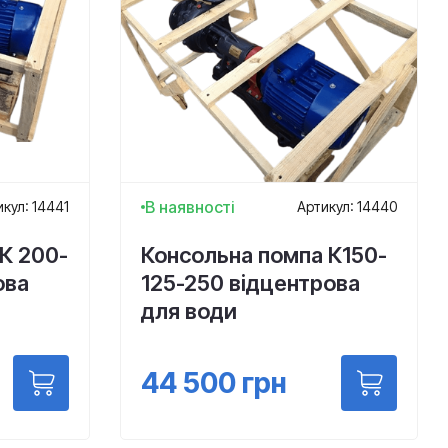
В наявності
кул: 14441
Артикул: 14440
К 200-
Консольна помпа К150-
ова
125-250 відцентрова
для води
44 500
грн