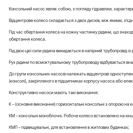
Консольний насос являє собою, з погляду гідравліки, характер
Відцентрове колесо складається з двох дисків, між якими, з’єд
Під час обертання колеса на кожну частинку рідини, що знаходи
обертання колеса.
Під дією цієї сили рідина викидається в напірний трубопровід і
Рух рідини по всмоктувальному трубопроводу відбувається внас
До групи консольних насосів належать відцентрові одноступен
(консолі), закріпленого в підшипниках корпусу насоса або елект
Конструктивно насоси мають такі виконання:
К – (основне виконання) горизонтальні консольні з опорою на к
КМ – консольні моноблочні. Робоче колесо встановлено на кін
КМП – підвищувальні, для встановлення в житлових будинках;