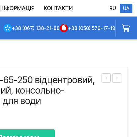
ІНФОРМАЦІЯ
КОНТАКТИ
RU
UA
Виконані постачання
Політика конфіденційності
Повернення
Доставлення та сплата
Договір публічної оферти
+38 (067) 138-21-88
+38 (050) 579-17-19
-65-250 відцентровий,
асо
асо
ий, консольно-
с
с
 для води
КМ
КМ
100
100
-
-
80-
65-