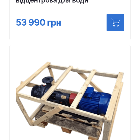
відцентрова для води
53 990
грн