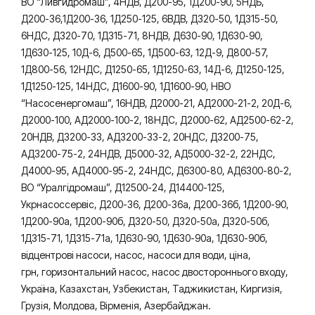
ВО “Ливгидромаш”, 4НДВ, Д200-95, 1Д200-90, 5НДБ,
Д200-36,1Д200-36, 1Д250-125, 6ВДВ, Д320-50, 1Д315-50,
6НДС, Д320-70, 1Д315-71, 8НДВ, Д630-90, 1Д630-90,
1Д630-125, 10Д-6, Д500-65, 1Д500-63, 12Д-9, Д800-57,
1Д800-56, 12НДС, Д1250-65, 1Д1250-63, 14Д-6, Д1250-125,
1Д1250-125, 14НДС, Д1600-90, 1Д1600-90, НВО
“Насосенергомаш”, 16НДВ, Д2000-21, АД2000-21-2, 20Д-6,
Д2000-100, АД2000-100-2, 18НДС, Д2000-62, АД2500-62-2,
20НДВ, Д3200-33, АД3200-33-2, 20НДС, Д3200-75,
АД3200-75-2, 24НДВ, Д5000-32, АД5000-32-2, 22НДС,
Д4000-95, АД4000-95-2, 24НДС, Д6300-80, АД6300-80-2,
ВО “Уралгідромаш”, Д12500-24, Д14400-125,
Укрнасоссервіс, Д200-36, Д200-36а, Д200-36б, 1Д200-90,
1Д200-90а, 1Д200-90б, Д320-50, Д320-50а, Д320-50б,
1Д315-71, 1Д315-71а, 1Д630-90, 1Д630-90а, 1Д630-90б,
відцентрові насоси, насос, насоси для води, ціна,
грн, горизонтальний насос, насос двостороннього входу,
Україна, Казахстан, Узбекистан, Таджикистан, Киргизія,
Грузія, Молдова, Вірменія, Азербайджан.