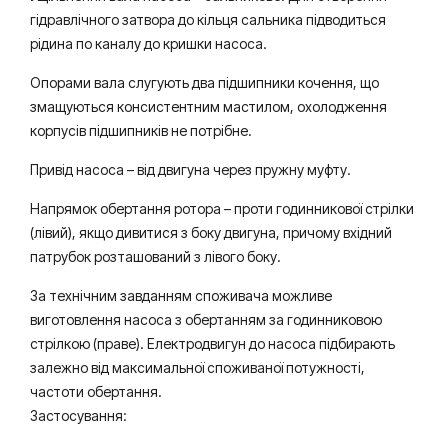
гідравлічного затвора до кільця сальника підводиться
рідина по каналу до кришки насоса.
Опорами вала слугують два підшипники кочення, що
змащуються консистентним мастилом, охолодження
корпусів підшипників не потрібне.
Привід насоса – від двигуна через пружну муфту.
Напрямок обертання ротора – проти годинникової стрілки
(лівий), якщо дивитися з боку двигуна, причому вхідний
патрубок розташований з лівого боку.
За технічним завданням споживача можливе
виготовлення насоса з обертанням за годинниковою
стрілкою (праве). Електродвигун до насоса підбирають
залежно від максимальної споживаної потужності,
частоти обертання.
Застосування: