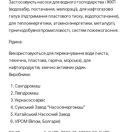
Застосовують насоси для водного господарства і ЖКП
(водозабір, постачання, меліорації), для нафтогазової
галузі (підтримання пластового тиску, водопостачання),
для теплоенергетики, атомної енергетики, металургії,
гірничодобувної промисловості, систем пожежогасіння.
Рідина:
Використовуються для перекачування води (чиста,
технічна, пластова, гаряча, морська), для
нафтопродуктів, хімічно активних рідин.
Виробники:
Сахгідромаш
Лівгідромаш
Укрнасоссервіс
Сумський Завод “Насосенергомаш”
Катайський Насосний Завод
VIPOM (Віпом, Болгарія)