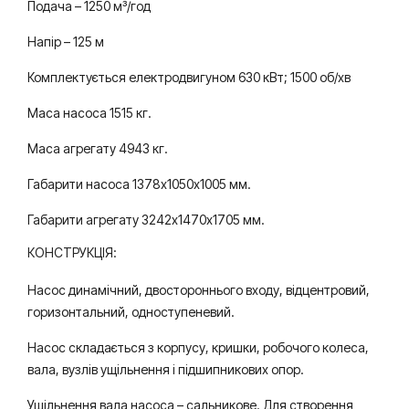
Подача – 1250 м³/год
и
Напір – 125 м
Комплектується електродвигуном 630 кВт; 1500 об/хв
Маса насоса 1515 кг.
Маса агрегату 4943 кг.
Габарити насоса 1378х1050х1005 мм.
Габарити агрегату 3242х1470х1705 мм.
КОНСТРУКЦІЯ:
Насос динамічний, двостороннього входу, відцентровий,
горизонтальний, одноступеневий.
Насос складається з корпусу, кришки, робочого колеса,
вала, вузлів ущільнення і підшипникових опор.
Ущільнення вала насоса – сальникове. Для створення