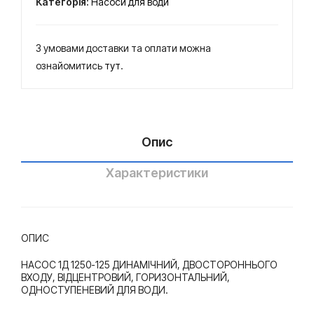
Категорія:
Насоси для води
входу,
від
відцентровий,
цен
горизонтальний,
З умовами доставки та оплати можна
тро
одноступеневий
ознайомитись
тут
.
вий,
для
гор
води
изо
кількість
нта
Опис
льн
ий,
Характеристики
одн
ост
упе
ОПИС
нев
НАСОС 1Д 1250-125 ДИНАМІЧНИЙ, ДВОСТОРОННЬОГО
ий
ВХОДУ, ВІДЦЕНТРОВИЙ, ГОРИЗОНТАЛЬНИЙ,
для
ОДНОСТУПЕНЕВИЙ ДЛЯ ВОДИ.
вод