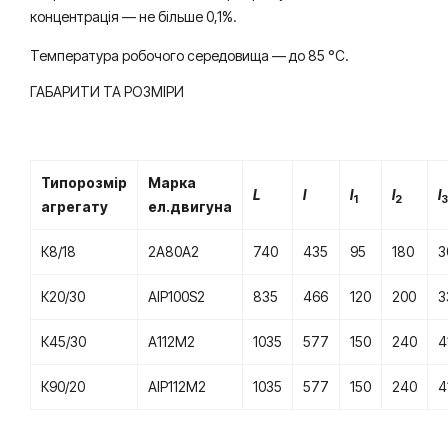
концентрація — не більше 0,1%.
Температура робочого середовища — до 85 °С.
ГАБАРИТИ ТА РОЗМІРИ
Типорозмір
Марка
L
l
l
l
l
1
2
3
агрегату
ел.двигуна
К8/18
2А80А2
740
435
95
180
3
К20/30
АІР100S2
835
466
120
200
3
К45/30
А112М2
1035
577
150
240
4
К90/20
АІР112М2
1035
577
150
240
4