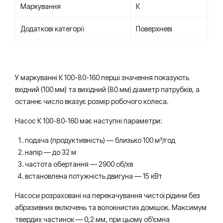
Маркування
К
Додаткові категорії
Поверхневі
У маркуванні К 100-80-160 перші значення показують
вхідний (100 мм) та вихідний (80 мм) діаметр патрубків, а
останнє число вказує розмір робочого колеса.
Насос К 100-80-160 має наступні параметри:
подача (продуктивність) — близько 100 м³/год
напір — до 32 м
частота обертання — 2900 об/хв
встановлена потужність двигуна — 15 кВт
Насоси розраховані на перекачування чистої рідини без
абразивних включень та волокнистих домішок. Максимум
твердих частинок — 0,2 мм, при цьому об’ємна