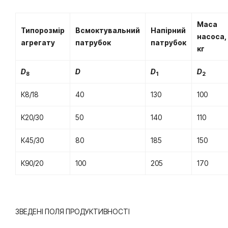
Маса
Типорозмір
Всмоктувальний
Напірний
насоса,
агрегату
патрубок
патрубок
кг
D
D
D
D
8
1
2
К8/18
40
130
100
К20/30
50
140
110
К45/30
80
185
150
К90/20
100
205
170
ЗВЕДЕНІ ПОЛЯ ПРОДУКТИВНОСТІ