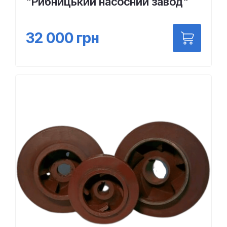
"Рибницький насосний завод"
32 000
грн