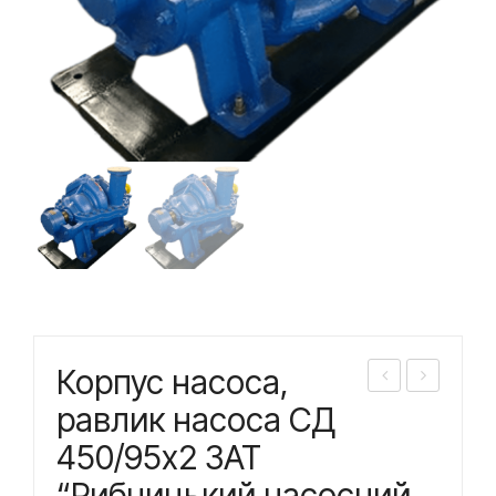
Корпус насоса,
орп
орп
равлик насоса СД
ус
ус
450/95х2 ЗАТ
нас
нас
“Рибницький насосний