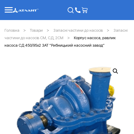
Головна
Товари
Запасні частини до насосів
Запасні
частини до насосів СМ, СД, 2СМ
Корпус насоса, равлик
насоса СД 450/95х2 ЗАТ “Рибницький насосний завод”