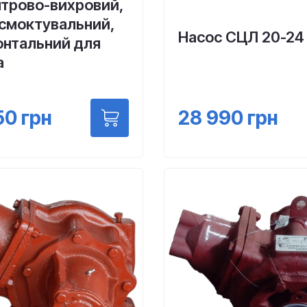
нтрово-вихровий,
смоктувальний,
Насос СЦЛ 20-24
онтальний для
а
28 990
грн
50
грн