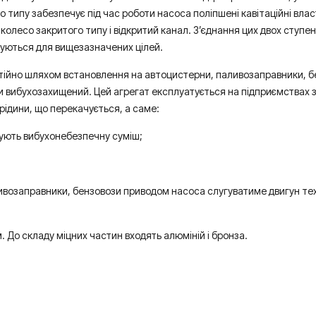
о типу забезпечує під час роботи насоса поліпшені кавітаційні вла
колесо закритого типу і відкритий канал. З’єднання цих двох ступен
вуються для вищезазначених цілей.
ійно шляхом встановлення на автоцистерни, паливозаправники, бе
и вибухозахищений. Цей агрегат експлуатується на підприємствах 
ідини, що перекачується, а саме:
мують вибухонебезпечну суміш;
ивозаправники, бензовози приводом насоса слугуватиме двигун тех
 До складу міцних частин входять алюміній і бронза.