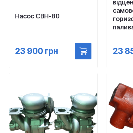
відце
самов
Насос СВН-80
гориз
палив
23 900
грн
23 8