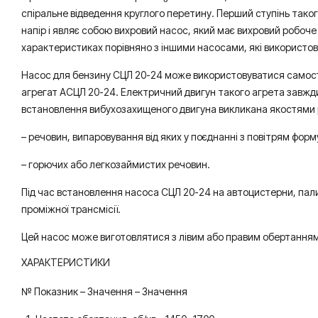
спіральне відведення круглого перетину. Перший ступінь таког
напір і являє собою вихровий насос, який має вихровий робоче 
характеристиках порівняно з іншими насосами, які використо
Насос для бензину СЦЛ 20-24 може використовуватися самост
агрегат АСЦЛ 20-24. Електричний двигун такого агрета завжд
встановлення вибухозахищеного двигуна викликана якостями р
– речовин, випаровування від яких у поєднанні з повітрям фор
– горючих або легкозаймистих речовин.
Під час встановлення насоса СЦЛ 20-24 на автоцистерни, пал
проміжної трансмісії.
Цей насос може виготовлятися з лівим або правим обертанням.
ХАРАКТЕРИСТИКИ
№ Показник – Значення – Значення