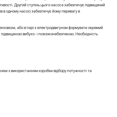
стивості. Другий ступінь цього насоса забезпечує підвищений
ів в одному насосі забезпечує йому перевагу в
нзовози, або в парі з електродвигуном формувати окремий
з підвищеною вибухо- і пожежонебезпекою. Необхідність
ніки з використанням коробки відбору потужності та