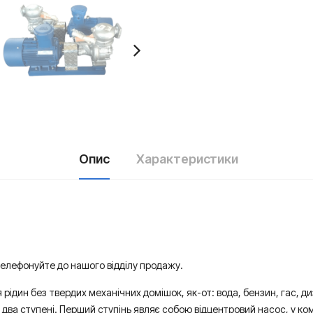
Опис
Характеристики
телефонуйте до нашого відділу продажу.
дин без твердих механічних домішок, як-от: вода, бензин, гас, диз
два ступені. Перший ступінь являє собою відцентровий насос, у ко