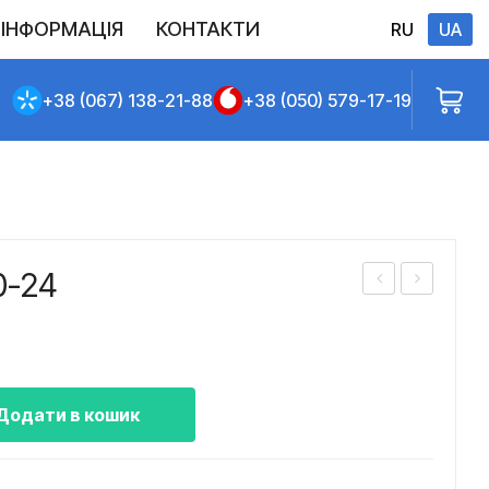
ІНФОРМАЦІЯ
КОНТАКТИ
RU
UA
Виконані постачання
Політика конфіденційності
Повернення
Доставлення та сплата
Договір публічної оферти
+38 (067) 138-21-88
+38 (050) 579-17-19
0-24
асо
асо
с
с
СЦ
СЦ
Л
Л-0
Додати в кошик
20/
0А
24
ліво