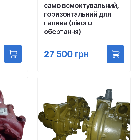
само всмоктувальний,
горизонтальний для
палива (лівого
обертання)
27 500
грн